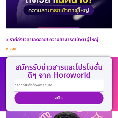
3 ราศีถึงเวลาเฉิดฉาย! ความสามารถเข้าตาผู้ใหญ่
อ่านต่อ
สมัครรับข่าวสารและโปรโมชั่น
ดีๆ จาก Horoworld
สมัคร