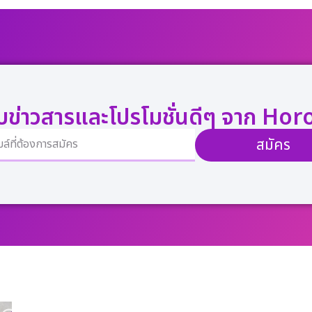
ับข่าวสารและโปรโมชั่นดีๆ จาก Ho
สมัคร