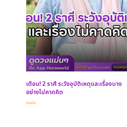
เตือน! 2 ราศี ระวังอุบัติเหตุและเรื่องบาง
อย่างไม่คาดคิด
อ่านต่อ