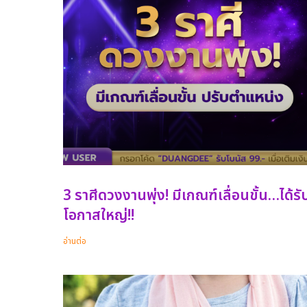
3 ราศีดวงงานพุ่ง! มีเกณฑ์เลื่อนขั้น…ได้รั
โอกาสใหญ่!!
อ่านต่อ