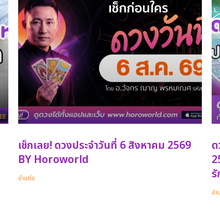
เช็กเลย! ดวงประจำวันที่ 6 สิงหาคม 2569
ด
BY Horoworld
25
รั
อ่านต่อ
อ่า