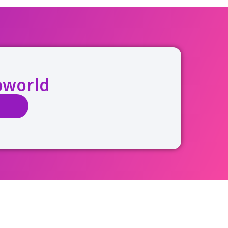
roworld