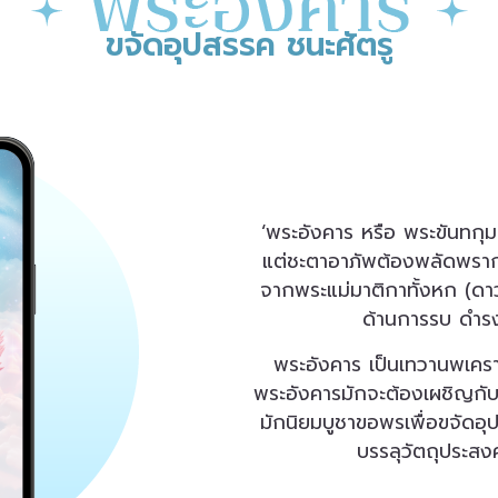
ขจัดอุปสรรค ชนะศัตรู
‘พระอังคาร หรือ พระขันทกุมา
แต่ชะตาอาภัพต้องพลัดพรากจ
จากพระแม่มาติกาทั้งหก (ดา
ด้านการรบ ดำรง
พระอังคาร เป็นเทวานพเคราะ
พระอังคารมักจะต้องเผชิญกั
มักนิยมบูชาขอพรเพื่อขจัดอ
บรรลุวัตถุประสงค