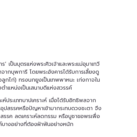
ร’ เป็นบุตรแห่งพระศิวเจ้าและพระแม่อุมาเทวี
ากบุพการี โดยพระอังคารได้รับการเลี้ยงดู
วลูกไก่) ทรงนกยูงเป็นเทพพาหนะ เก่งกาจใน
ตำแหน่งเป็นเสนาบดีแห่งสวรรค์
ห์ประเภทบาปเคราะห์ เมื่อได้รับอิทธิพลจาก
บอุปสรรคหรือปัญหาเข้ามากระทบดวงชะตา จึง
ุปสรรค ลดเคราะห์ลดกรรม หรือบูชาขอพรเพื่อ
์บางอย่างที่ต้องฝ่าฟันอย่างหนัก