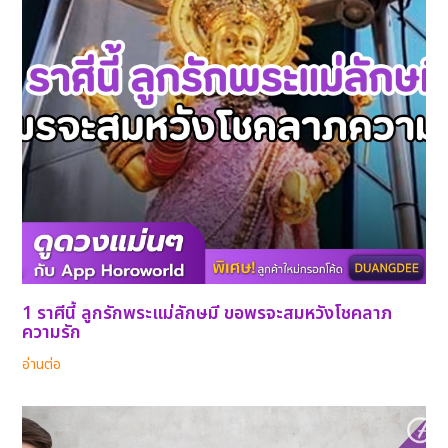
1 ราศีนี้ ลูกรักพระแม่ลักษมี ขอพรจะสมหวังโชคลาภ
ความรัก
อ่านต่อ