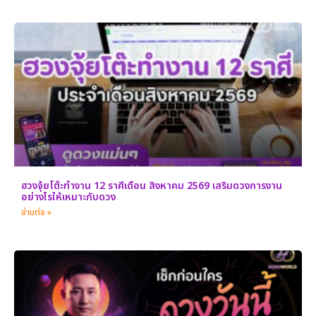
ฮวงจุ้ยโต๊ะทำงาน 12 ราศีเดือน สิงหาคม 2569 เสริมดวงการงาน
อย่างไรให้เหมาะกับดวง
อ่านต่อ »