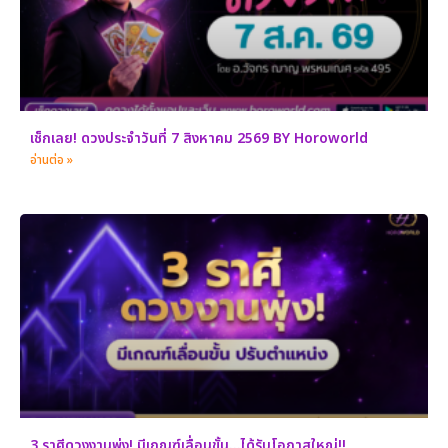
เช็กเลย! ดวงประจำวันที่ 7 สิงหาคม 2569 BY Horoworld
อ่านต่อ »
3 ราศีดวงงานพุ่ง! มีเกณฑ์เลื่อนขั้น…ได้รับโอกาสใหญ่!!