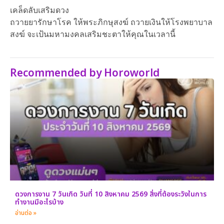
เคล็ดลับเสริมดวง
ถวายยารักษาโรค ให้พระภิกษุสงฆ์ ถวายเงินให้โรงพยาบาล
สงฆ์ จะเป้นมหามงคลเสริมชะตาให้คุณในเวลานี้
Recommended by Horoworld
ดวงการงาน 7 วันเกิด วันที่ 10 สิงหาคม 2569 สิ่งที่ต้องระวังในการ
ทำงานมีอะไรบ้าง
อ่านต่อ »