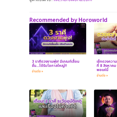
Recommended by Horoworld
3 ราศีดวงงานพุ่ง! มีเกณฑ์เลื่อน
เช็กดวงความร
ขั้น…ได้รับโอกาสใหญ่!!
ที่ 8 สิงหาค
พอแค่นี้
อ่านต่อ »
อ่านต่อ »