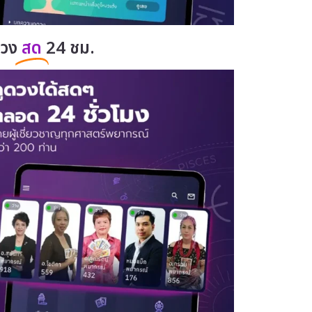
ดวง
สด
24 ชม.