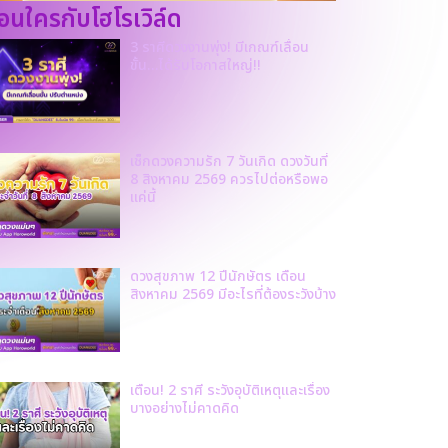
ก่อนใครกับโฮโรเวิล์ด
3 ราศีดวงงานพุ่ง! มีเกณฑ์เลื่อน
ขั้น…ได้รับโอกาสใหญ่!!
เช็กดวงความรัก 7 วันเกิด ดวงวันที่
8 สิงหาคม 2569 ควรไปต่อหรือพอ
แค่นี้
ดวงสุขภาพ 12 ปีนักษัตร เดือน
สิงหาคม 2569 มีอะไรที่ต้องระวังบ้าง
เตือน! 2 ราศี ระวังอุบัติเหตุและเรื่อง
บางอย่างไม่คาดคิด