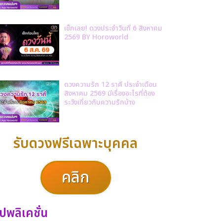
เช็กเลย! ดวงประจำวันที่ 6 สิงหาคม
2569 BY Horoworld
ดวงความรัก 12 ราศี ประจำเดือน
สิงหาคม 2569 มีเรื่องอะไรที่ต้อง
ระวังเกี่ยวกับความรักบ้าง
รับดวงฟรีเฉพาะบุคคล
คลิก
ปพลิเคชั่น