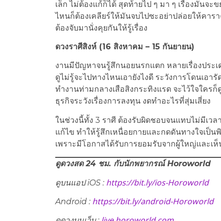
เล็ก ไม่ต้องแก้ก็ได้ สุดท้ายไป ๆ มา ๆ เรื่องมันจ
ไหนก็ต้องเคลียร์ให้มันจบไปซะอย่าปล่อยให้คาราคา
ต้องจับมานั่งคุยกันให้รู้เรื่อง
ดวงราศีสิงห์ (16 สิงหาคม – 15 กันยายน)
งานมีปัญหาจนรู้สึกนอยนรกแตก หลายเรื่องประเดป
ดูไม่รู้จะไปทางไหนเอายังไงดี ระวังการโดนเอารัดเอ
ทำงานท่ามกลางเสือสิงกระทิงแรด จะไว้ใจใครก็ด
ธุรกิจระวังเรื่องการลงทุน งดทำอะไรที่สุ่มเสี่ยง
ในช่วงนี้ทั้ง 3 ราศี ต้องรับผิดชอบจนแทบไม่มีเวล
แก้ไข ทำให้รู้สึกเหนื่อยกายและกดดันทางใจเป็นพ
เพราะมีโอกาสได้รับการยอมรับจากผู้ใหญ่และเห็น
ดูดวงสด 24 ชม. กับนักพยากรณ์ Horoworld
https://bit.ly/ios-Horoworld
ดูบนแอป iOS :
https://bit.ly/android-Horoworld
Android :
live.horoworld.com
ดูดวงบนเว็บ​ :