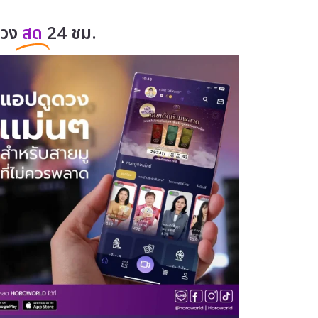
ดวง
สด
24 ชม.