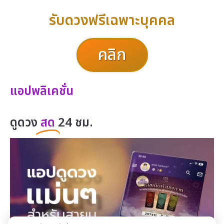
รับดวงฟรีเฉพาะบุคคล
คลิก
แอปพลิเคชั่น
ดูดวง
สด
24 ชม.