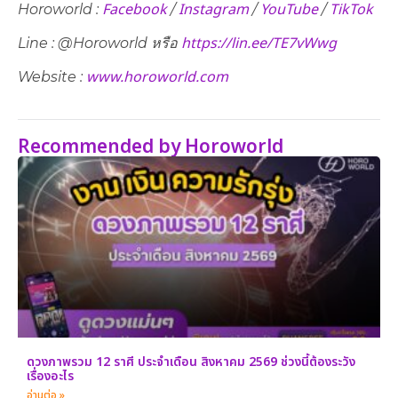
Facebook
Instagram
YouTube
TikTok
Horoworld :
/
/
/
https://lin.ee/TE7vWwg
Line : @Horoworld หรือ
www.horoworld.com
Website :
Recommended by Horoworld
ดวงภาพรวม 12 ราศี ประจำเดือน สิงหาคม 2569 ช่วงนี้ต้องระวัง
เรื่องอะไร
อ่านต่อ »