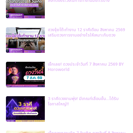
สิ่งที่ต้องระวังในการทำงานมีอะไรบ้าง
ฮวงจุ้ยโต๊ะทำงาน 12 ราศีเดือน สิงหาคม 2569
เสริมดวงการงานอย่างไรให้เหมาะกับดวง
เช็กเลย! ดวงประจำวันที่ 7 สิงหาคม 2569 BY
Horoworld
3 ราศีดวงงานพุ่ง! มีเกณฑ์เลื่อนขั้น…ได้รับ
โอกาสใหญ่!!