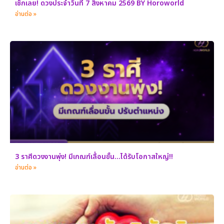
เช็กเลย! ดวงประจำวันที่ 7 สิงหาคม 2569 BY Horoworld
อ่านต่อ »
3 ราศีดวงงานพุ่ง! มีเกณฑ์เลื่อนขั้น…ได้รับโอกาสใหญ่!!
อ่านต่อ »