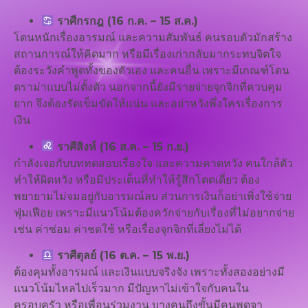
ราศีกรกฎ (16 ก.ค. – 15 ส.ค.)
โดนหนักเรื่องอารมณ์ และความสัมพันธ์ คนรอบตัวมักสร้าง
สถานการณ์ให้คิดมาก หรือมีเรื่องเก่ากลับมากระทบจิตใจ
ต้องระวังคำพูดทั้งของตัวเอง และคนอื่น เพราะมีเกณฑ์โดน
ดราม่าแบบไม่ตั้งตัว นอกจากนี้ยังมีรายจ่ายจุกจิกที่ควบคุม
ยาก จึงต้องรัดเข็มขัดให้แน่น และอย่าหวังพึ่งใครเรื่องการ
เงิน
ราศีสิงห์ (16 ส.ค. – 15 ก.ย.)
กำลังเจอกับบททดสอบเรื่องใจ และความคาดหวัง คนใกล้ตัว
ทำให้ผิดหวัง หรือมีประเด็นที่ทำให้รู้สึกโดดเดี่ยว ต้อง
พยายามไม่จมอยู่กับอารมณ์ลบ ส่วนการเงินก็อย่าเพิ่งใช้จ่าย
ฟุ่มเฟือย เพราะมีแนวโน้มต้องควักจ่ายกับเรื่องที่ไม่อยากจ่าย
เช่น ค่าซ่อม ค่าชดใช้ หรือเรื่องจุกจิกที่เลี่ยงไม่ได้
ราศีตุลย์ (16 ต.ค. – 15 พ.ย.)
ต้องคุมทั้งอารมณ์ และเงินแบบจริงจัง เพราะทั้งสองอย่างมี
แนวโน้มไหลไปเร็วมาก มีปัญหาไม่เข้าใจกับคนใน
ครอบครัว หรือเพื่อนร่วมงาน บางคนถึงขั้นมีคนพูดจา