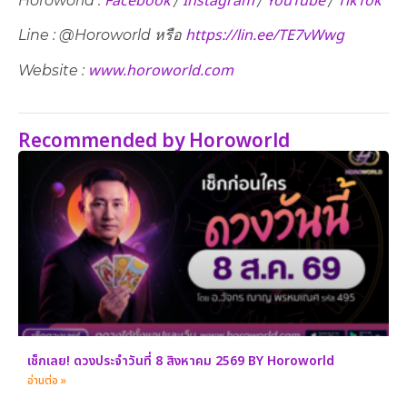
Facebook
Instagram
YouTube
TikTok
Horoworld :
/
/
/
https://lin.ee/TE7vWwg
Line : @Horoworld หรือ
www.horoworld.com
Website :
Recommended by Horoworld
เช็กเลย! ดวงประจำวันที่ 8 สิงหาคม 2569 BY Horoworld
อ่านต่อ »