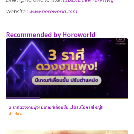
https://lin.ee/TE7vWwg
Line : @Horoworld หรือ
www.horoworld.com
Website :
Recommended by Horoworld
3 ราศีดวงงานพุ่ง! มีเกณฑ์เลื่อนขั้น…ได้รับโอกาสใหญ่!!
อ่านต่อ »