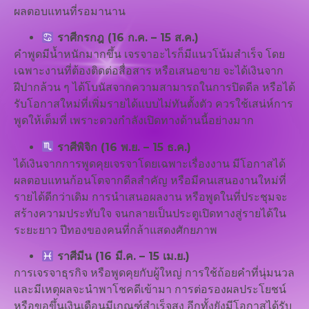
ผลตอบแทนที่รอมานาน
ราศีกรกฎ (16 ก.ค. – 15 ส.ค.)
คำพูดมีน้ำหนักมากขึ้น เจรจาอะไรก็มีแนวโน้มสำเร็จ โดย
เฉพาะงานที่ต้องติดต่อสื่อสาร หรือเสนอขาย จะได้เงินจาก
ฝีปากล้วน ๆ ได้โบนัสจากความสามารถในการปิดดีล หรือได้
รับโอกาสใหม่ที่เพิ่มรายได้แบบไม่ทันตั้งตัว ควรใช้เสน่ห์การ
พูดให้เต็มที่ เพราะดวงกำลังเปิดทางด้านนี้อย่างมาก
ราศีพิจิก (16 พ.ย. – 15 ธ.ค.)
ได้เงินจากการพูดคุยเจรจาโดยเฉพาะเรื่องงาน มีโอกาสได้
ผลตอบแทนก้อนโตจากดีลสำคัญ หรือมีคนเสนองานใหม่ที่
รายได้ดีกว่าเดิม การนำเสนอผลงาน หรือพูดในที่ประชุมจะ
สร้างความประทับใจ จนกลายเป็นประตูเปิดทางสู่รายได้ใน
ระยะยาว ปีทองของคนที่กล้าแสดงศักยภาพ
ราศีมีน (16 มี.ค. – 15 เม.ย.)
การเจรจาธุรกิจ หรือพูดคุยกับผู้ใหญ่ การใช้ถ้อยคำที่นุ่มนวล
และมีเหตุผลจะนำพาโชคดีเข้ามา การต่อรองผลประโยชน์
หรือขอขึ้นเงินเดือนมีเกณฑ์สำเร็จสูง อีกทั้งยังมีโอกาสได้รับ