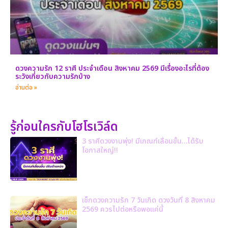
ดวงความรัก 12 ราศี ประจำเดือน สิงหาคม 2569 มีเรื่องอะไรที่ต้อง
ระวังเกี่ยวกับความรักบ้าง
อ่านต่อ »
รู้ก่อนใครกับโฮโรเวิล์ด
3 ราศีดวงงานพุ่ง! มีเกณฑ์เลื่อนขั้น…ได้รับ
โอกาสใหญ่!!
เช็กดวงความรัก 7 วันเกิด ดวงวันที่ 8 สิงหาคม
2569 ควรไปต่อหรือพอแค่นี้