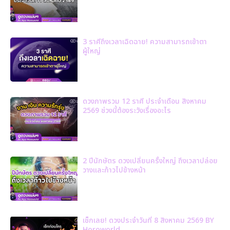
3 ราศีถึงเวลาเฉิดฉาย! ความสามารถเข้าตา
ผู้ใหญ่
ดวงภาพรวม 12 ราศี ประจำเดือน สิงหาคม
2569 ช่วงนี้ต้องระวังเรื่องอะไร
2 ปีนักษัตร ดวงเปลี่ยนครั้งใหญ่ ถึงเวลาปล่อย
วางและก้าวไปข้างหน้า
เช็กเลย! ดวงประจำวันที่ 8 สิงหาคม 2569 BY
Horoworld