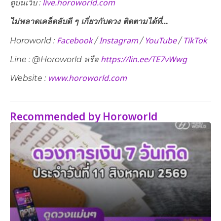
live.horoworld.com
ดูบนเว็บ​ :
ไม่พลาดเคล็ดลับดี ๆ เกี่ยวกับดวง ติดตามได้ที่…
Facebook
Instagram
YouTube
TikTok
Horoworld :
/
/
/
https://lin.ee/TE7vWwg
Line : @Horoworld หรือ
www.horoworld.com
Website :
Recommended by Horoworld