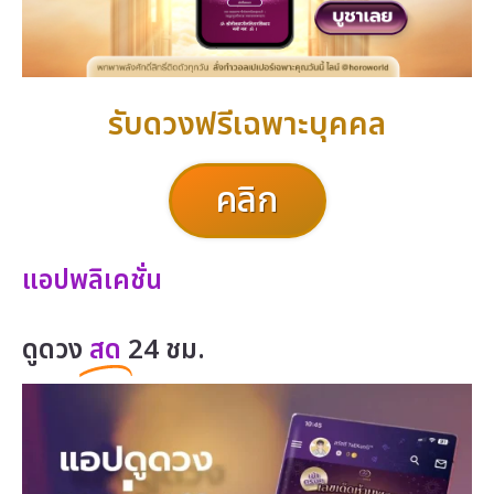
รับดวงฟรีเฉพาะบุคคล
คลิก
แอปพลิเคชั่น
ดูดวง
สด
24 ชม.