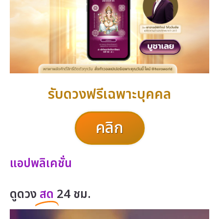
รับดวงฟรีเฉพาะบุคคล
คลิก
แอปพลิเคชั่น
ดูดวง
สด
24 ชม.