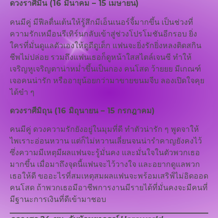
ดวงราศีมีน (16 มีนาคม – 15 เมษายน)
คนมีคู่ มีฟีลตื่นเต้นให้รู้สึกมีเอ็นเนอร์จี้มากขึ้น เป็นช่วงที่
ความรักเหมือนรีเทิร์นกลับเข้าสู่ช่วงโปรโมชันอีกรอบ ยิ่ง
ใครที่มั่นดูแลตัวเองให้ดูดีดูเด็ก แฟนจะยิ่งรักยิ่งหลงติดสกิน
ชีพไม่ปล่อย รวมถึงแฟนเธอก็ดูหน้าใสสไตล์เจนซี ทำให้
เจริญหูเจริญตาน่าหม่ำขึ้นเป็นกอง คนโสด ว้ายยย มีเกณฑ์
เจอคนน่ารัก หรืออายุน้อยกว่ามาขายขนมจีบ ลองเปิดใจคุย
ได้ขำ ๆ
ดวงราศีมิถุน (16 มิถุนายน – 15 กรกฎาคม)
คนมีคู่ ดวงความรักยังอยู่ในมุมที่ดี ทำตัวน่ารัก ๆ พูดจาให้
ไพเราะอ่อนหวาน แต่ก็ไม่หวานเลี่ยนจนน่ารำคาญยังคงไว้
ซึ่งความมีเหตุมีผลแฟนจะรู้มั่นคง และมั่นใจในตัวพวกเธอ
มากขึ้น เมื่อมาถึงจุดนี้แฟนจะไว้วางใจ และอยากดูแลพวก
เธอให้ดี ขออะไรที่สมเหตุสมผลแฟนจะพร้อมเสริฟ์ไม่อิดออด
คนโสด ถ้าพวกเธอมีอาชีพการงานมีรายได้ที่มั่นคงจะมีคนที่
มีฐานะการเงินที่ดีเข้ามาชอบ