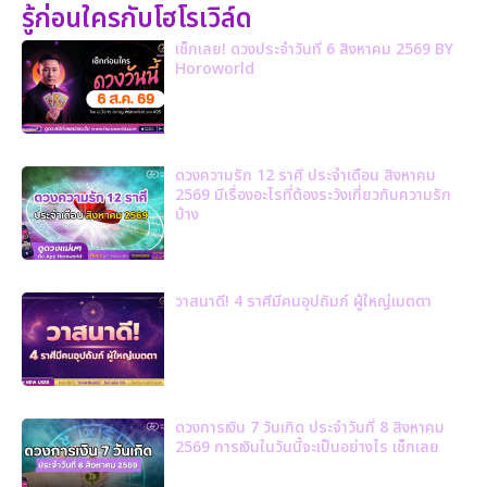
รู้ก่อนใครกับโฮโรเวิล์ด
เช็กเลย! ดวงประจำวันที่ 6 สิงหาคม 2569 BY
Horoworld
ดวงความรัก 12 ราศี ประจำเดือน สิงหาคม
2569 มีเรื่องอะไรที่ต้องระวังเกี่ยวกับความรัก
บ้าง
วาสนาดี! 4 ราศีมีคนอุปถัมภ์ ผู้ใหญ่เมตตา
ดวงการเงิน 7 วันเกิด ประจำวันที่ 8 สิงหาคม
2569 การเงินในวันนี้จะเป็นอย่างไร เช็กเลย