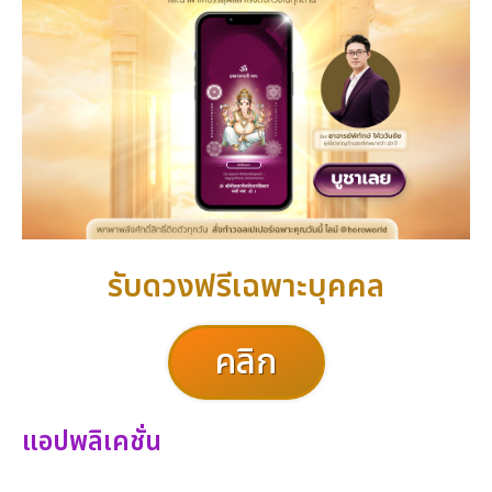
รับดวงฟรีเฉพาะบุคคล
คลิก
แอปพลิเคชั่น