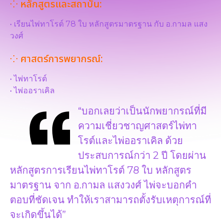
⁘ หลักสูตรและสถาบัน:
• เรียนไพ่ทาโรต์ 78 ใบ หลักสูตรมาตรฐาน กับ อ.กามล แสง
วงศ์
⁘ ศาสตร์การพยากรณ์:
• ไพ่ทาโรต์
• ไพ่ออราเคิล
“บอกเลยว่าเป็นนักพยากรณ์ที่มี
ความเชี่ยวชาญศาสตร์ไพ่ทา
โรต์และไพ่ออราเคิล ด้วย
ประสบการณ์กว่า 2 ปี โดยผ่าน
หลักสูตรการเรียนไพ่ทาโรต์ 78 ใบ หลักสูตร
มาตรฐาน จาก อ.กามล แสงวงศ์ ไพ่จะบอกคำ
ตอบที่ชัดเจน ทำให้เราสามารถตั้งรับเหตุการณ์ที่
จะเกิดขึ้นได้”