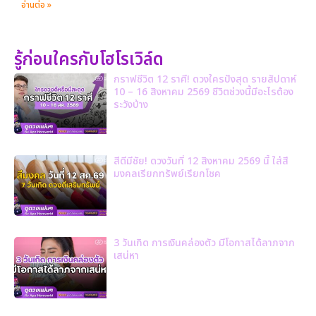
อ่านต่อ »
รู้ก่อนใครกับโฮโรเวิล์ด
กราฟชีวิต 12 ราศี! ดวงใครปังสุด รายสัปดาห์
10 – 16 สิงหาคม 2569 ชีวิตช่วงนี้มีอะไรต้อง
ระวังบ้าง
สีดีมีชัย! ดวงวันที่ 12 สิงหาคม 2569 นี้ ใส่สี
มงคลเรียกทรัพย์เรียกโชค
3 วันเกิด การเงินคล่องตัว มีโอกาสได้ลาภจาก
เสน่หา