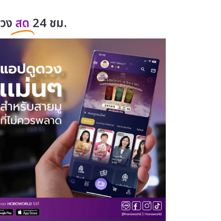
ดวง
สด
24 ชม.