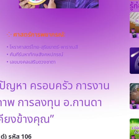
รู้
⁘ ศาสตร์การพยากรณ์:
• โหราศาสตร์ไทย-สุริยยาตร์-พาราณสี
• คัมภีร์มหาทักษสังคหปกรณ์
• เลขมงคลเสริมดวงชาตา
ทุกปัญหา ครอบครัว การงาน
ขภาพ การลงทุน อ.กานดา
คียงข้างคุณ”
ต์) รหัส 106