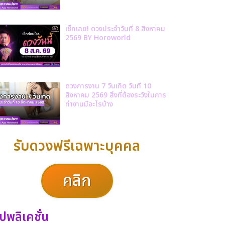
เช็กเลย! ดวงประจำวันที่ 8 สิงหาคม
2569 BY Horoworld
ดวงการงาน 7 วันเกิด วันที่ 10
สิงหาคม 2569 สิ่งที่ต้องระวังในการ
ทำงานมีอะไรบ้าง
รับดวงฟรีเฉพาะบุคคล
คลิก
ปพลิเคชั่น