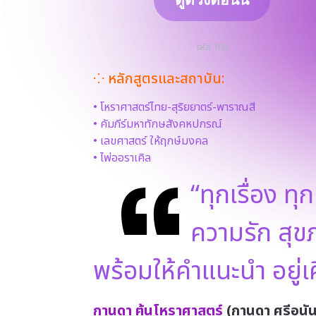
รหัส 106
⁘ หลักสูตรและสถาบัน:
• โหราศาสตร์ไทย-สุริยยาตร์-พาราณสี
• คัมภีร์มหาทักษสังคหปกรณ์
• เลขศาสตร์ ให้ฤกษ์มงคล
• ไพ่ออราเคิล
“ทุกเรื่อง 
ความรัก สุ
พร้อมให้คำแนะนำ อยู่เ
กานดา ฅ้นโหราศาสตร์
(กานดา ศรีอนัน