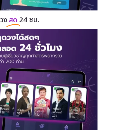
ดวง
สด
24 ชม.