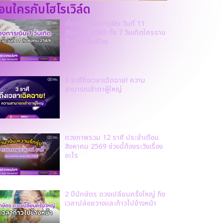
ก่อนใครกับโฮโรเวิล์ด
เช็กเลย ดวงการเงิน วันที่ 11
สิงหาคม 2569 ทั้ง 7 วันเกิดใครราบ
รื่นหรือฝืดเคือง
3 ราศีถึงเวลาเฉิดฉาย! ความ
สามารถเข้าตาผู้ใหญ่
ดวงภาพรวม 12 ราศี ประจำเดือน
สิงหาคม 2569 ช่วงนี้ต้องระวังเรื่อง
อะไร
2 ปีนักษัตร ดวงเปลี่ยนครั้งใหญ่ ถึง
เวลาปล่อยวางและก้าวไปข้างหน้า