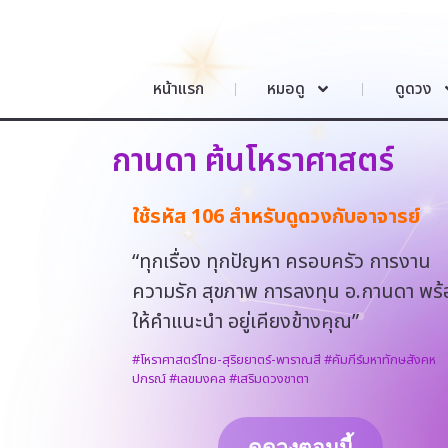
หน้าแรก
หมอดู
ดูดวง
กานดา ฅ้นโหราศาสตร์
ใช้รหัส 106 สำหรับดูดวงกับอาจารย์
“ทุกเรื่อง ทุกปัญหา ครอบครัว การงาน
ความรัก สุขภาพ การลงทุน อ.กานดา พร้
ให้คำแนะนำ อยู่เคียงข้างคุณ”
#โหราศาสตร์ไทย-สุริยยาตร์-พาราณสี
#คัมภีร์มหาทักษสังคห
ปกรณ์
#เลขมงคล
#เสริมดวงชาตา
ดูดวงตอนนี้