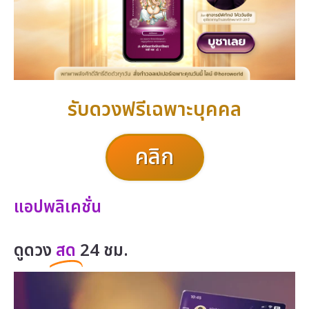
รับดวงฟรีเฉพาะบุคคล
คลิก
แอปพลิเคชั่น
ดูดวง
สด
24 ชม.