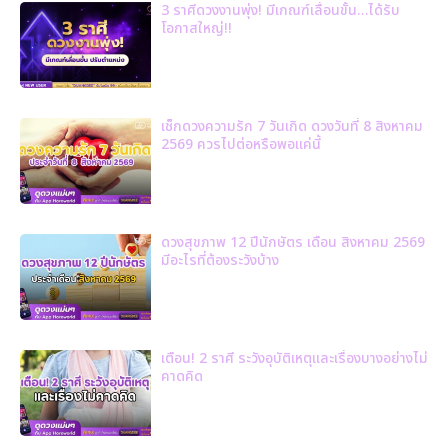
3 ราศีดวงงานพุ่ง! มีเกณฑ์เลื่อนขั้น…ได้รับ
โอกาสใหญ่!!
เช็กดวงความรัก 7 วันเกิด ดวงวันที่ 8 สิงหาคม
2569 ควรไปต่อหรือพอแค่นี้
ดวงสุขภาพ 12 ปีนักษัตร เดือน สิงหาคม 2569
มีอะไรที่ต้องระวังบ้าง
เตือน! 2 ราศี ระวังอุบัติเหตุและเรื่องบางอย่างไม่
คาดคิด