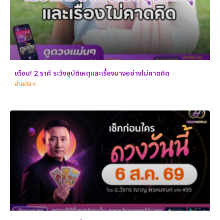
เตือน! 2 ราศี ระวังอุบัติเหตุและเรื่องบางอย่างไม่คาดคิด
อ่านต่อ »