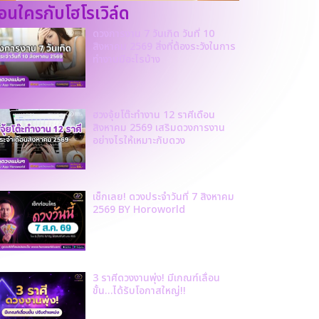
ก่อนใครกับโฮโรเวิล์ด
ดวงการงาน 7 วันเกิด วันที่ 10
สิงหาคม 2569 สิ่งที่ต้องระวังในการ
ทำงานมีอะไรบ้าง
ฮวงจุ้ยโต๊ะทำงาน 12 ราศีเดือน
สิงหาคม 2569 เสริมดวงการงาน
อย่างไรให้เหมาะกับดวง
เช็กเลย! ดวงประจำวันที่ 7 สิงหาคม
2569 BY Horoworld
3 ราศีดวงงานพุ่ง! มีเกณฑ์เลื่อน
ขั้น…ได้รับโอกาสใหญ่!!