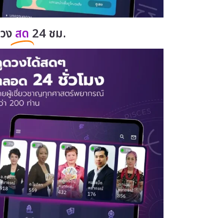
ดวง
สด
24 ชม.