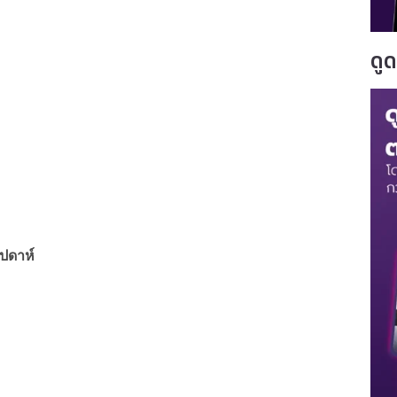
ดู
ปดาห์