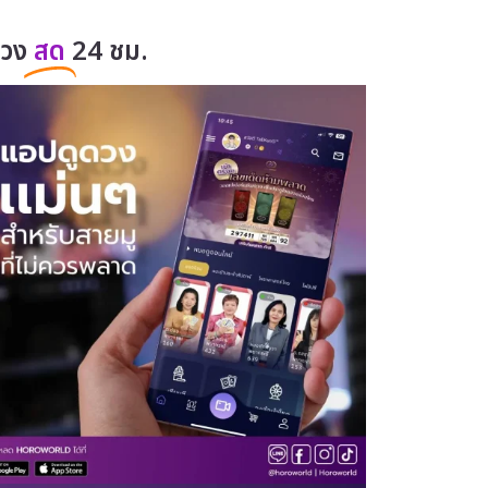
ดวง
สด
24 ชม.