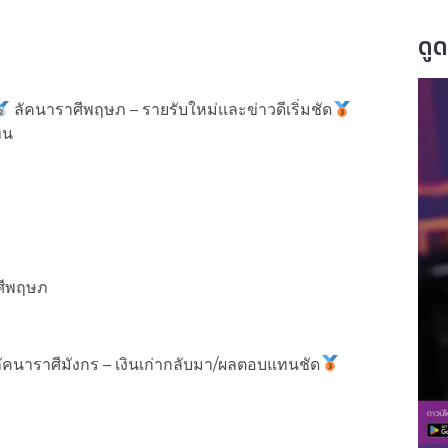
ดู
ลัคนาราศีพฤษภ – รายรับใหม่และข่าวดีเริ่มชัด
ทน
ศีพฤษภ
ัคนาราศีมังกร – เงินเก่ากลับมา/ผลตอบแทนชัด