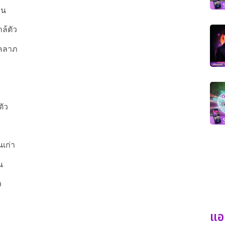
าน
ล้ตัว
ชคลาภ
ตัว
นเก่า
น
ว
แอ