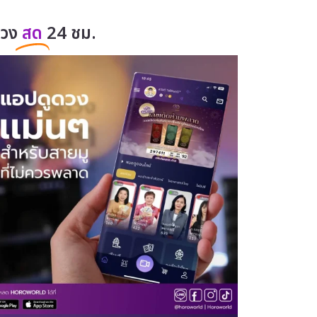
ดวง
สด
24 ชม.