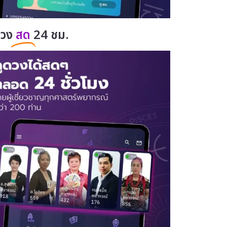
ดวง
สด
24 ชม.