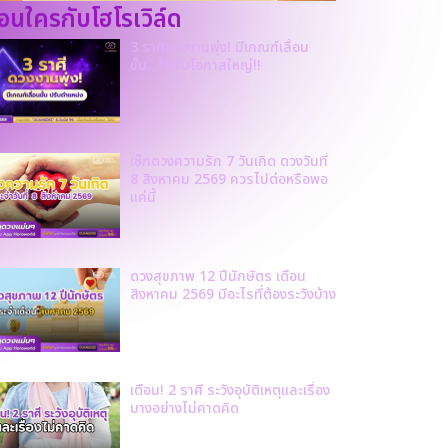
ก่อนใครกับโฮโรเวิล์ด
3 ราศีดวงงานพุ่ง! มีเกณฑ์เลื่อน
ขั้น…ได้รับโอกาสใหญ่!!
เช็กดวงความรัก 7 วันเกิด ดวงวันที่
8 สิงหาคม 2569 ควรไปต่อหรือพอ
แค่นี้
ดวงสุขภาพ 12 ปีนักษัตร เดือน
สิงหาคม 2569 มีอะไรที่ต้องระวังบ้าง
เตือน! 2 ราศี ระวังอุบัติเหตุและเรื่อง
บางอย่างไม่คาดคิด