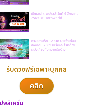
เช็กเลย! ดวงประจำวันที่ 6 สิงหาคม
2569 BY Horoworld
ดวงความรัก 12 ราศี ประจำเดือน
สิงหาคม 2569 มีเรื่องอะไรที่ต้อง
ระวังเกี่ยวกับความรักบ้าง
รับดวงฟรีเฉพาะบุคคล
คลิก
ปพลิเคชั่น