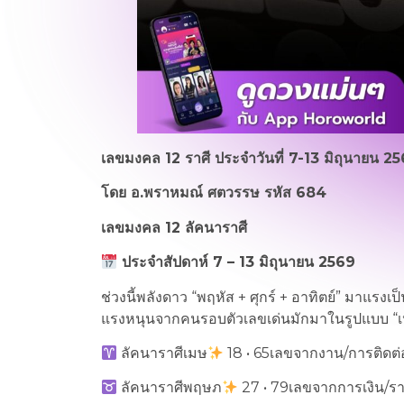
เลขมงคล 12 ราศี ประจำวันที่ 7-13 มิถุนายน 2
โดย อ.พราหมณ์ ศตวรรษ รหัส 684
เลขมงคล
12
ลัคนาราศี
ประจำสัปดาห์
7 – 13
มิถุนายน
2569
ช่วงนี้พลังดาว “พฤหัส + ศุกร์ + อาทิตย์” มาแร
แรงหนุนจากคนรอบตัวเลขเด่นมักมาในรูปแบบ “
ลัคนาราศีเมษ
18 • 65เลขจากงาน/การติดต
ลัคนาราศีพฤษภ
27 • 79เลขจากการเงิน/รา