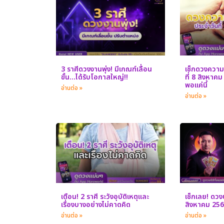
3 ราศีดวงงานพุ่ง! มีเกณฑ์เลื่อน
เช็กดวงความร
ขั้น…ได้รับโอกาสใหญ่!!
ที่ 8 สิงหาค
พอแค่นี้
อ่านต่อ »
อ่านต่อ »
เตือน! 2 ราศี ระวังอุบัติเหตุและ
เช็กเลย! ดวงป
เรื่องบางอย่างไม่คาดคิด
สิงหาคม 25
อ่านต่อ »
อ่านต่อ »