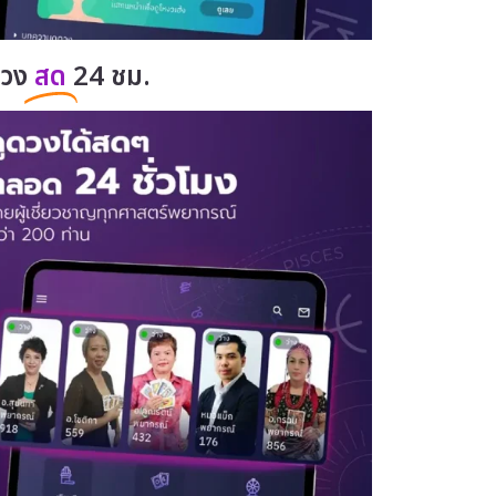
ดวง
สด
24 ชม.