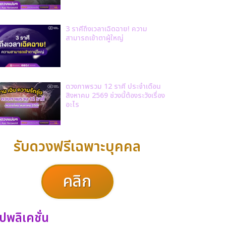
3 ราศีถึงเวลาเฉิดฉาย! ความ
สามารถเข้าตาผู้ใหญ่
ดวงภาพรวม 12 ราศี ประจำเดือน
สิงหาคม 2569 ช่วงนี้ต้องระวังเรื่อง
อะไร
รับดวงฟรีเฉพาะบุคคล
คลิก
ปพลิเคชั่น