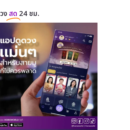
ดวง
สด
24 ชม.