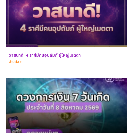
วาสนาดี! 4 ราศีมีคนอุปถัมภ์ ผู้ใหญ่เมตตา
อ่านต่อ »