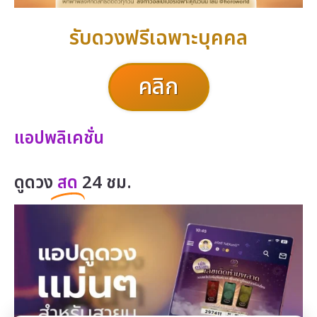
รับดวงฟรีเฉพาะบุคคล
คลิก
แอปพลิเคชั่น
ดูดวง
สด
24 ชม.