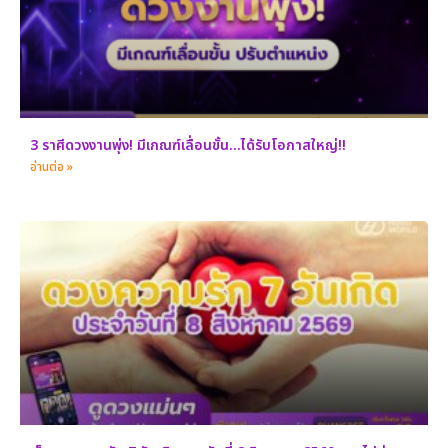
3 ราศีดวงงานพุ่ง! มีเกณฑ์เลื่อนขั้น…ได้รับโอกาสใหญ่!!
อ่านต่อ »