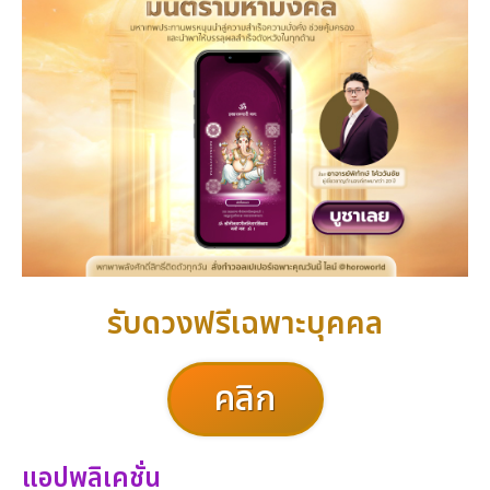
รับดวงฟรีเฉพาะบุคคล
คลิก
แอปพลิเคชั่น