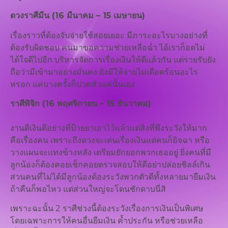
ดวงราศีมีน (16 มีนาคม – 15 เมษายน)
เรื่องราวที่ต้องจับจ่ายใช้สอยเยอะ มีภาระอะไรบางอย่างที่
ต้องรับผิดชอบ คนมาขอความช่วยเหลือฉ่ำ ไอ้เราก็อดไม่
ได้ใจดีไปอีก บริหารจัดการเรื่องเงินให้ดีแล้วกัน แต่รายรับยัง
ถือว่ามีเข้ามาอย่างมั่นคง ยังมีให้จ่ายไม่เดือดร้อนอะไร
หรอก แค่บางครั้งก็ปวดหัวแค่นั้นเอง
ราศีพิจิก (16 พฤศจิกายน – 15 ธันวาคม)
งานดีเงินดีอย่างที่ป้ายยาเอาไว้แล้วแต่สิ่งที่พึงระวังให้มาก
คือเรื่องคน เพราะถึงดวงจะเด่นเรื่องเงินแต่คนก็อิจฉา หรือ
วางแผนจะแทงข้างหลัง เตรียมยักยอกพวกเธออยู่ ยิ่งคนที่มี
ลูกน้องก็ต้องคอยเช็กคอยตรวจสอบให้ดีอย่าปล่อยชิลล์เกิน
ส่วนคนที่ไม่ได้มีลูกน้องต้องระวังพวกตัวดีทั้งหลายมายืมเงิน
ถ้าคืนก็พอไหว แต่ส่วนใหญ่จะโดนชักดาบนี่สิ
เพราะฉะนั้น 2 ราศีช่วงนี้ต้องระวังเรื่องการเงินเป็นพิเศษ
โดยเฉพาะการให้คนอื่นยืมเงิน ค้ำประกัน หรือช่วยเหลือ