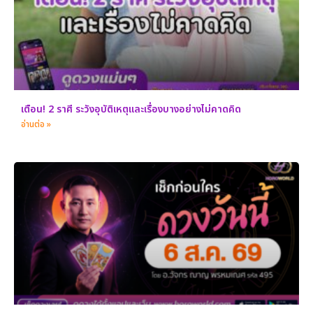
เตือน! 2 ราศี ระวังอุบัติเหตุและเรื่องบางอย่างไม่คาดคิด
อ่านต่อ »