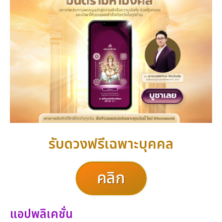
รับดวงฟรีเฉพาะบุคคล
คลิก
แอปพลิเคชั่น