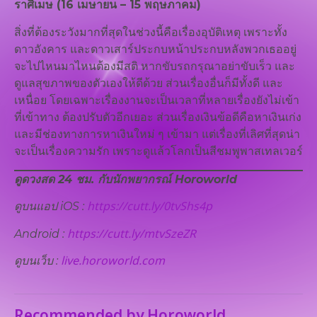
ราศีเมษ (16 เมษายน – 15 พฤษภาคม)
สิ่งที่ต้องระวังมากที่สุดในช่วงนี้คือเรื่องอุบัติเหตุ เพราะทั้ง
ดาวอังคาร และดาวเสาร์ประกบหน้าประกบหลังพวกเธออยู่
จะไปไหนมาไหนต้องมีสติ หากขับรถกรุณาอย่าขับเร็ว และ
ดูแลสุขภาพของตัวเองให้ดีด้วย ส่วนเรื่องอื่นก็มีทั้งดี และ
เหนื่อย โดยเฉพาะเรื่องงานจะเป็นเวลาที่หลายเรื่องยังไม่เข้า
ที่เข้าทาง ต้องปรับตัวอีกเยอะ ส่วนเรื่องเงินข้อดีคือหาเงินเก่ง
และมีช่องทางการหาเงินใหม่ ๆ เข้ามา แต่เรื่องที่เลิศที่สุดน่า
จะเป็นเรื่องความรัก เพราะดูแล้วโลกเป็นสีชมพูพาสเทลเวอร์
ดูดวงสด 24 ชม. กับนักพยากรณ์ Horoworld
https://cutt.ly/0tvShs4p
ดูบนแอป
iOS :
https://cutt.ly/mtvSzeZR
Android :
live.horoworld.com
ดูบนเว็บ​ :
Recommended by Horoworld