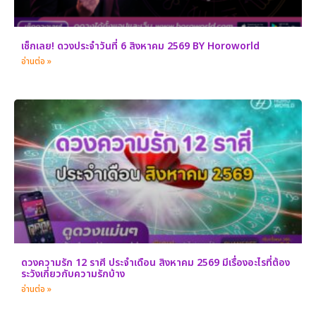
เช็กเลย! ดวงประจำวันที่ 6 สิงหาคม 2569 BY Horoworld
อ่านต่อ »
ดวงความรัก 12 ราศี ประจำเดือน สิงหาคม 2569 มีเรื่องอะไรที่ต้อง
ระวังเกี่ยวกับความรักบ้าง
อ่านต่อ »