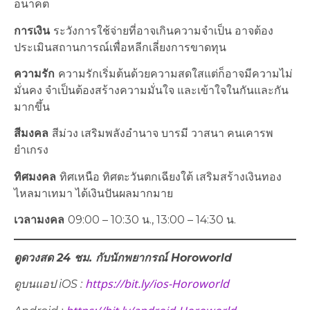
อนาคต
การเงิน
ระวังการใช้จ่ายที่อาจเกินความจำเป็น อาจต้อง
ประเมินสถานการณ์เพื่อหลีกเลี่ยงการขาดทุน
ความรัก
ความรักเริ่มต้นด้วยความสดใสแต่ก็อาจมีความไม่
มั่นคง จำเป็นต้องสร้างความมั่นใจ และเข้าใจในกันและกัน
มากขึ้น
สีมงคล
สีม่วง เสริมพลังอำนาจ บารมี วาสนา คนเคารพ
ยำเกรง
ทิศมงคล
ทิศเหนือ ทิศตะวันตกเฉียงใต้ เสริมสร้างเงินทอง
ไหลมาเทมา ได้เงินปันผลมากมาย
เวลามงคล
09:00 – 10:30 น., 13:00 – 14:30 น.
ดูดวงสด 24 ชม. กับนักพยากรณ์
Horoworld
https://bit.ly/ios-Horoworld
ดูบนแอป
iOS :