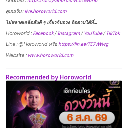
https://bit.ly/android-Horoworld
Android :
live.horoworld.com
ดูบนเว็บ :
ไม่พลาดเคล็ดลับดี ๆ เกี่ยวกับดวง ติดตามได้ที่…
Facebook
Instagram
YouTube
TikTok
Horoworld :
/
/
/
https://lin.ee/TE7vWwg
Line : @Horoworld หรือ
www.horoworld.com
Website :
Recommended by Horoworld