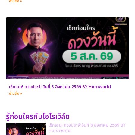
อ่านต่อ »
เช็กเลย! ดวงประจำวันที่ 5 สิงหาคม 2569 BY Horoworld
อ่านต่อ »
รู้ก่อนใครกับโฮโรเวิล์ด
เช็กเลย! ดวงประจำวันที่ 6 สิงหาคม 2569 BY
Horoworld