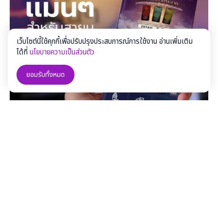
เว็บไซต์นี้ใช้คุกกี้เพื่อปรับปรุงประสบการณ์การใช้งาน อ่านเพิ่มเติม
ได้ที่
นโยบายความเป็นส่วนตัว
ยอมรับทั้งหมด