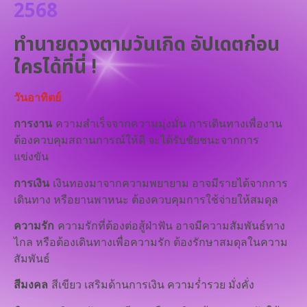
2568
ทำนายดวงตามวันเกิด อัปเดตก่อน
ใครได้ที่นี่ !
วันอาทิตย์
การงาน
ความสำเร็จจากความมุ่งมั่น การเดินทางเพื่องาน
ต้องควบคุมสถานการณ์ให้ดี จะได้รับชัยชนะจากการ
แข่งขัน
การเงิน
เงินทองมาจากความพยายาม อาจมีรายได้จากการ
เดินทาง หรือยานพาหนะ ต้องควบคุมการใช้จ่ายให้สมดุล
ความรัก
ความรักที่ต้องต่อสู้ฝ่าฟัน อาจมีความสัมพันธ์ทาง
ไกล หรือต้องเดินทางเพื่อความรัก ต้องรักษาสมดุลในความ
สัมพันธ์
สีมงคล
สีเขียว เสริมด้านการเงิน ความร่ำรวย มั่งคั่ง