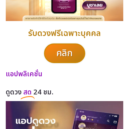
รับดวงฟรีเฉพาะบุคคล
คลิก
แอปพลิเคชั่น
ดูดวง
สด
24 ชม.