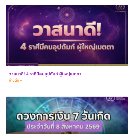
วาสนาดี! 4 ราศีมีคนอุปถัมภ์ ผู้ใหญ่เมตตา
อ่านต่อ »