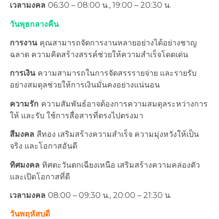
เวลามงคล
06:30 – 08:00 น., 19:00 – 20:30 น.
วันพุธกลางคืน
การงาน
คุณสามารถจัดการงานหลายอย่างได้อย่างชาญ
ฉลาด ความคิดสร้างสรรค์ช่วยให้ความสำเร็จโดดเด่น
การเงิน
ความสามารถในการจัดสรรรายจ่าย และรายรับ
อย่างสมดุลช่วยให้การเงินมั่นคงอย่างแน่นอน
ความรัก
ความสัมพันธ์อาจต้องการความสมดุลระหว่างการ
ให้ และรับ ใช้การสื่อสารที่ตรงไปตรงมา
สีมงคล
สีทอง เสริมสร้างความสำเร็จ ความมุ่งหวังให้เป็น
จริง และโอกาสอันดี
ทิศมงคล
ทิศตะวันตกเฉียงเหนือ เสริมสร้างความคล่องตัว
และเปิดโอกาสที่ดี
เวลามงคล
08:00 – 09:30 น., 20:00 – 21:30 น.
วันพฤหัสบดี