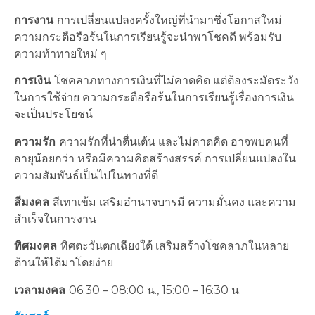
การงาน
การเปลี่ยนแปลงครั้งใหญ่ที่นำมาซึ่งโอกาสใหม่
ความกระตือรือร้นในการเรียนรู้จะนำพาโชคดี พร้อมรับ
ความท้าทายใหม่ ๆ
การเงิน
โชคลาภทางการเงินที่ไม่คาดคิด แต่ต้องระมัดระวัง
ในการใช้จ่าย ความกระตือรือร้นในการเรียนรู้เรื่องการเงิน
จะเป็นประโยชน์
ความรัก
ความรักที่น่าตื่นเต้น และไม่คาดคิด อาจพบคนที่
อายุน้อยกว่า หรือมีความคิดสร้างสรรค์ การเปลี่ยนแปลงใน
ความสัมพันธ์เป็นไปในทางที่ดี
สีมงคล
สีเทาเข้ม เสริมอำนาจบารมี ความมั่นคง และความ
สำเร็จในการงาน
ทิศมงคล
ทิศตะวันตกเฉียงใต้ เสริมสร้างโชคลาภในหลาย
ด้านให้ได้มาโดยง่าย
เวลามงคล
06:30 – 08:00 น., 15:00 – 16:30 น.