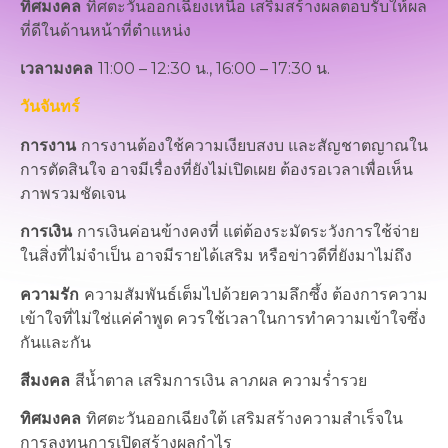
ทิศมงคล
ทิศตะวันออกเฉียงเหนือ เสริมสร้างผลตอบรับให้ผล
ที่ดีในด้านหน้าที่ตำแหน่ง
เวลามงคล
11:00 – 12:30 น., 16:00 – 17:30 น.
วันจันทร์
การงาน
การงานต้องใช้ความเงียบสงบ และสัญชาตญาณใน
การตัดสินใจ อาจมีเรื่องที่ยังไม่เปิดเผย ต้องรอเวลาเพื่อเห็น
ภาพรวมชัดเจน
การเงิน
การเงินค่อนข้างคงที่ แต่ต้องระมัดระวังการใช้จ่าย
ในสิ่งที่ไม่จำเป็น อาจมีรายได้เสริม หรือข่าวดีที่ยังมาไม่ถึง
ความรัก
ความสัมพันธ์เต็มไปด้วยความลึกซึ้ง ต้องการความ
เข้าใจที่ไม่ใช่แค่คำพูด ควรใช้เวลาในการทำความเข้าใจซึ่ง
กันและกัน
สีมงคล
สีน้ำตาล เสริมการเงิน ลาภผล ความร่ำรวย
ทิศมงคล
ทิศตะวันออกเฉียงใต้ เสริมสร้างความสำเร็จใน
การลงทุนการเปิดสร้างผลกำไร