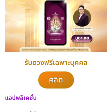
รับดวงฟรีเฉพาะบุคคล
คลิก
แอปพลิเคชั่น