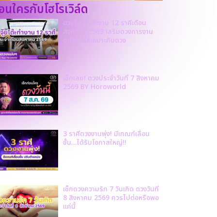
ก่อนใครกับโฮโรเวิล์ด
ฮวงจุ้ยโต๊ะทำงาน 12 ราศีเดือน
สิงหาคม 2569 เสริมดวงการงาน
อย่างไรให้เหมาะกับดวง
เช็กเลย! ดวงประจำวันที่ 7 สิงหาคม
2569 BY Horoworld
3 ราศีดวงงานพุ่ง! มีเกณฑ์เลื่อน
ขั้น…ได้รับโอกาสใหญ่!!
เช็กดวงความรัก 7 วันเกิด ดวงวันที่
8 สิงหาคม 2569 ควรไปต่อหรือพอ
แค่นี้