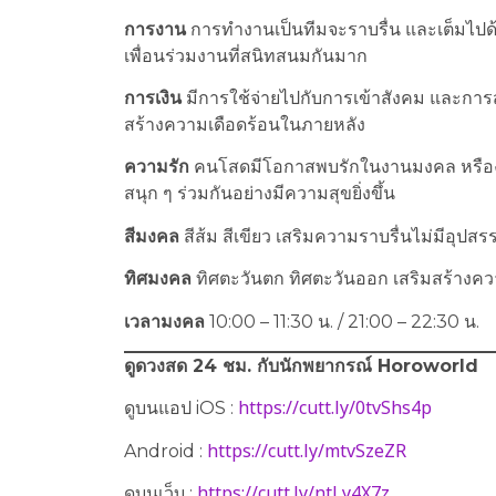
การงาน
การทำงานเป็นทีมจะราบรื่น และเต็มไปด้ว
เพื่อนร่วมงานที่สนิทสนมกันมาก
การเงิน
มีการใช้จ่ายไปกับการเข้าสังคม และการสั
สร้างความเดือดร้อนในภายหลัง
ความรัก
คนโสดมีโอกาสพบรักในงานมงคล หรืองานร
สนุก ๆ ร่วมกันอย่างมีความสุขยิ่งขึ้น
สีมงคล
สีส้ม สีเขียว เสริมความราบรื่นไม่มีอุปสร
ทิศมงคล
ทิศตะวันตก ทิศตะวันออก เสริมสร้างความ
เวลามงคล
10:00 – 11:30 น. / 21:00 – 22:30 น.
ดูดวงสด 24 ชม. กับนักพยากรณ์
Horoworld
https://cutt.ly/0tvShs4p
ดูบนแอป iOS :
https://cutt.ly/mtvSzeZR
Android :
https://cutt.ly/ntLy4X7z
ดูบนเว็บ​ :