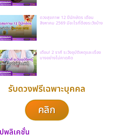
ดวงสุขภาพ 12 ปีนักษัตร เดือน
สิงหาคม 2569 มีอะไรที่ต้องระวังบ้าง
เตือน! 2 ราศี ระวังอุบัติเหตุและเรื่อง
บางอย่างไม่คาดคิด
รับดวงฟรีเฉพาะบุคคล
คลิก
ปพลิเคชั่น