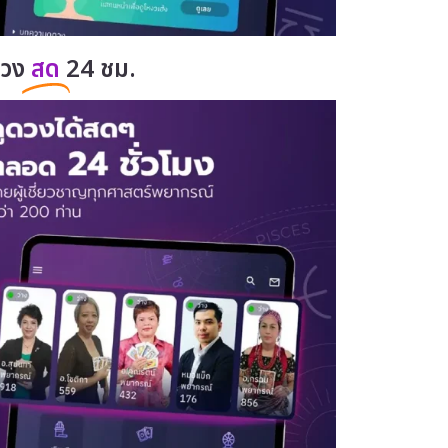
ดวง
สด
24 ชม.