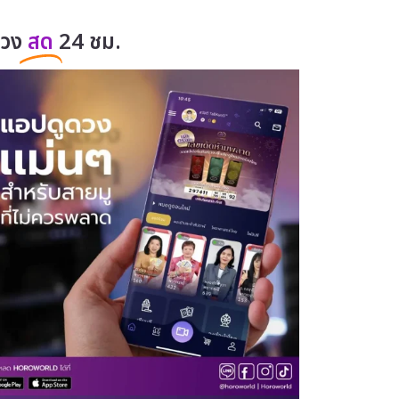
ดวง
สด
24 ชม.