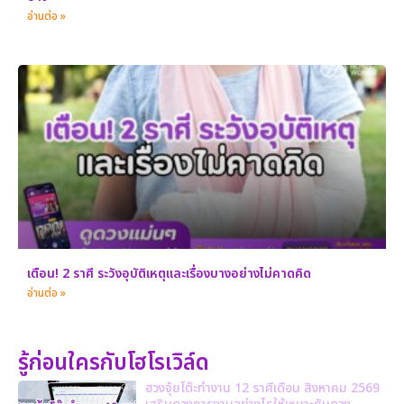
อ่านต่อ »
เตือน! 2 ราศี ระวังอุบัติเหตุและเรื่องบางอย่างไม่คาดคิด
อ่านต่อ »
รู้ก่อนใครกับโฮโรเวิล์ด
ฮวงจุ้ยโต๊ะทำงาน 12 ราศีเดือน สิงหาคม 2569