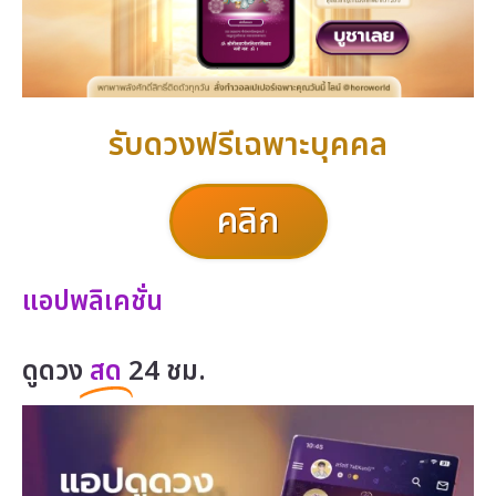
รับดวงฟรีเฉพาะบุคคล
คลิก
แอปพลิเคชั่น
ดูดวง
สด
24 ชม.