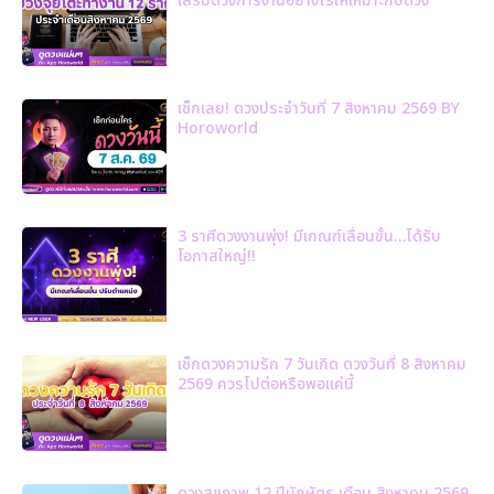
เสริมดวงการงานอย่างไรให้เหมาะกับดวง
เช็กเลย! ดวงประจำวันที่ 7 สิงหาคม 2569 BY
Horoworld
3 ราศีดวงงานพุ่ง! มีเกณฑ์เลื่อนขั้น…ได้รับ
โอกาสใหญ่!!
เช็กดวงความรัก 7 วันเกิด ดวงวันที่ 8 สิงหาคม
2569 ควรไปต่อหรือพอแค่นี้
ดวงสุขภาพ 12 ปีนักษัตร เดือน สิงหาคม 2569