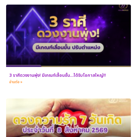
3 ราศีดวงงานพุ่ง! มีเกณฑ์เลื่อนขั้น…ได้รับโอกาสใหญ่!!
อ่านต่อ »