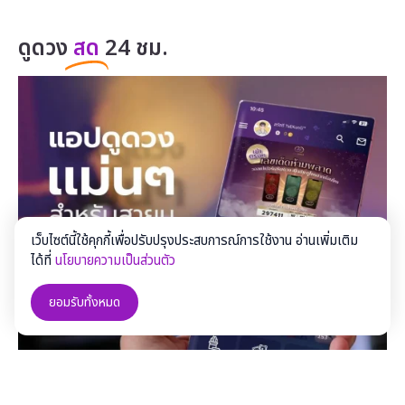
ดูดวง
สด
24 ชม.
เว็บไซต์นี้ใช้คุกกี้เพื่อปรับปรุงประสบการณ์การใช้งาน อ่านเพิ่มเติม
ได้ที่
นโยบายความเป็นส่วนตัว
ยอมรับทั้งหมด