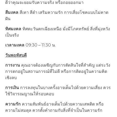
ดีว่าคุณจะยอมรับความจริง หรือถอยออกมา
สีมงคล
สีเทา สีดำ เสริมความรัก การเสี่ยงโชคแบบไม่คาด
ฝัน
ทิศมงคล
ทิศตะวันตกเฉียงเหนือ มั่งมีโภคทรัพย์ สิ่งที่มุ่งหวัง
เป็นจริง
เวลามงคล
09:30 – 11:30 น.
วันพฤหัสบดี
การงาน
คุณอาจต้องเผชิญกับการตัดสินใจที่สำคัญ แต่ระวัง
การตกอยู่ในสถานการณ์ที่ไม่ดี หรือการติดอยู่ในความคิด
เชิงลบ
การเงิน
การลงทุนในบางครั้งอาจเต็มไปด้วยความเสี่ยง ควร
ใช้วิจารณญาณให้รอบคอบ
ความรัก
ความสัมพันธ์อาจเต็มไปด้วยความเสพติด หรือ
ความไม่สมดุล ควรตั้งคำถามกับสิ่งที่จำเป็นในความรัก