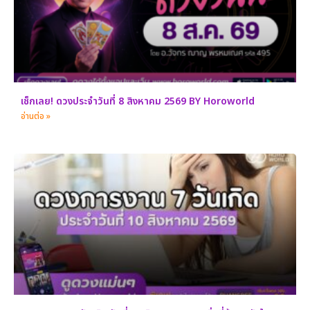
เช็กเลย! ดวงประจำวันที่ 8 สิงหาคม 2569 BY Horoworld
อ่านต่อ »