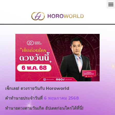
เช็กเลย! ดวงรายวันกับ
Horoworld
คำทำนายประจำวันที่
6 พฤษภาคม 2568
ทำนายดวงตามวันเกิด อัปเดตก่อนใครได้ที่นี่!