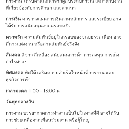
การงาน
ได้รับคำแนะนำจากผู้มีประสบการณ์ เหมาะกับงาน
ที่เกี่ยวข้องกับการศึกษา และศาสนา
การเงิน
ควรวางแผนการเงินตามหลักการ และระเบียบ อาจ
ได้รับการสนับสนุนจากครอบครัว
ความรัก
ความสัมพันธ์อยู่ในกรอบของขนบธรรมเนียม อาจ
มีการแต่งงาน หรือสานสัมพันธ์จริงจัง
สีมงคล
สีขาว สีเหลือง สนับสนุนการค้า การลงทุน การเก็ง
กำไรต่าง ๆ
ทิศมงคล
ทิศใต้ เสริมความสำเร็จในหน้าที่การงาน และ
ธุรกิจการค้า
เวลามงคล
11:00 – 13:00 น.
วันพุธกลางวัน
การงาน
บรรยากาศการทำงานเป็นไปในทางที่ดี อาจได้รับ
การช่วยเหลือจากเพื่อนร่วมงาน หรือผู้ใหญ่