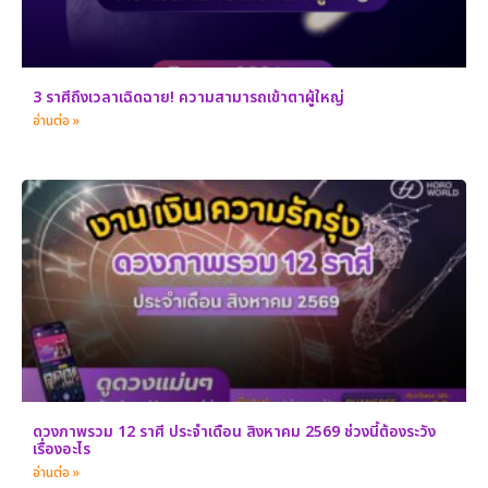
3 ราศีถึงเวลาเฉิดฉาย! ความสามารถเข้าตาผู้ใหญ่
อ่านต่อ »
ดวงภาพรวม 12 ราศี ประจำเดือน สิงหาคม 2569 ช่วงนี้ต้องระวัง
เรื่องอะไร
อ่านต่อ »