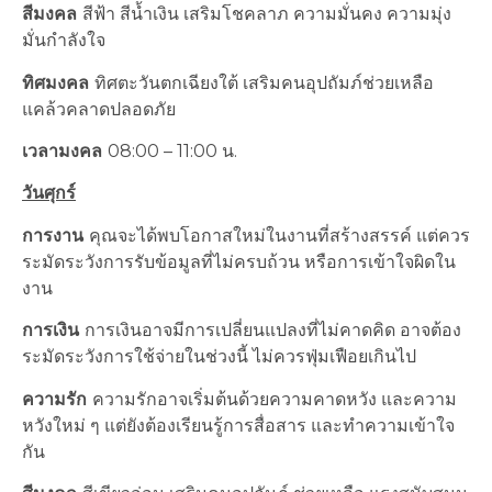
สีมงคล
สีฟ้า สีน้ำเงิน เสริมโชคลาภ ความมั่นคง ความมุ่ง
มั่นกำลังใจ
ทิศมงคล
ทิศตะวันตกเฉียงใต้ เสริมคนอุปถัมภ์ช่วยเหลือ
แคล้วคลาดปลอดภัย
เวลามงคล
08:00 – 11:00 น.
วันศุกร์
การงาน
คุณจะได้พบโอกาสใหม่ในงานที่สร้างสรรค์ แต่ควร
ระมัดระวังการรับข้อมูลที่ไม่ครบถ้วน หรือการเข้าใจผิดใน
งาน
การเงิน
การเงินอาจมีการเปลี่ยนแปลงที่ไม่คาดคิด อาจต้อง
ระมัดระวังการใช้จ่ายในช่วงนี้ ไม่ควรฟุ่มเฟือยเกินไป
ความรัก
ความรักอาจเริ่มต้นด้วยความคาดหวัง และความ
หวังใหม่ ๆ แต่ยังต้องเรียนรู้การสื่อสาร และทำความเข้าใจ
กัน