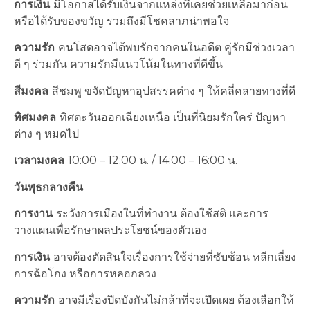
การเงิน
มีโอกาสได้รับเงินจากแหล่งที่เคยช่วยเหลือมาก่อน
หรือได้รับของขวัญ รวมถึงมีโชคลาภน่าพอใจ
ความรัก
คนโสดอาจได้พบรักจากคนในอดีต คู่รักมีช่วงเวลา
ดี ๆ ร่วมกัน ความรักมีแนวโน้มในทางที่ดีขึ้น
สีมงคล
สีชมพู ขจัดปัญหาอุปสรรคต่าง ๆ ให้คลี่คลายทางที่ดี
ทิศมงคล
ทิศตะวันออกเฉียงเหนือ เป็นที่นิยมรักใคร่ ปัญหา
ต่าง ๆ หมดไป
เวลามงคล
10:00 – 12:00 น. / 14:00 – 16:00 น.
วันพุธกลางคืน
การงาน
ระวังการเมืองในที่ทำงาน ต้องใช้สติ และการ
วางแผนเพื่อรักษาผลประโยชน์ของตัวเอง
การเงิน
อาจต้องตัดสินใจเรื่องการใช้จ่ายที่ซับซ้อน หลีกเลี่ยง
การฉ้อโกง หรือการหลอกลวง
ความรัก
อาจมีเรื่องปิดบังกันไม่กล้าที่จะเปิดเผย ต้องเลือกให้