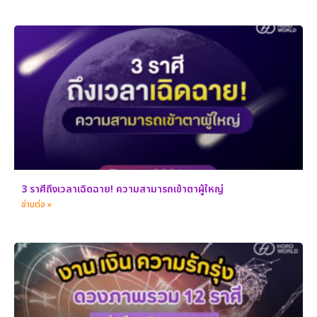
3 ราศีถึงเวลาเฉิดฉาย! ความสามารถเข้าตาผู้ใหญ่
อ่านต่อ »