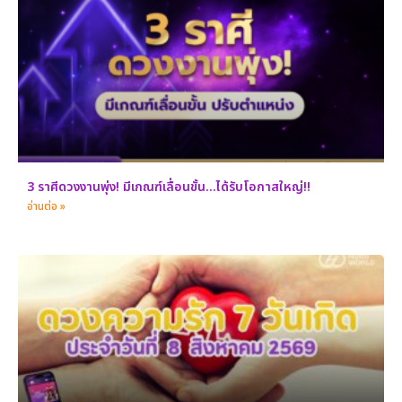
3 ราศีดวงงานพุ่ง! มีเกณฑ์เลื่อนขั้น…ได้รับโอกาสใหญ่!!
อ่านต่อ »