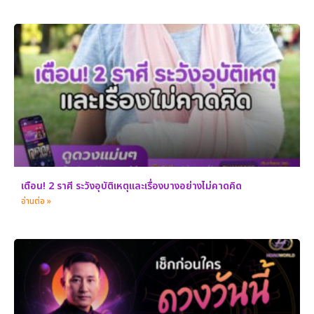
เตือน! 2 ราศี ระวังอุบัติเหตุและเรื่องบางอย่างไม่คาดคิด
อ่านต่อ »