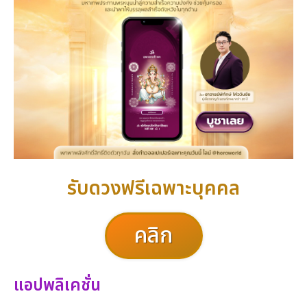
รับดวงฟรีเฉพาะบุคคล
คลิก
แอปพลิเคชั่น