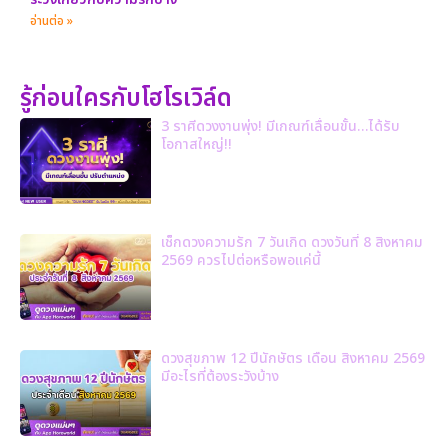
อ่านต่อ »
รู้ก่อนใครกับโฮโรเวิล์ด
3 ราศีดวงงานพุ่ง! มีเกณฑ์เลื่อนขั้น…ได้รับ
โอกาสใหญ่!!
เช็กดวงความรัก 7 วันเกิด ดวงวันที่ 8 สิงหาคม
2569 ควรไปต่อหรือพอแค่นี้
ดวงสุขภาพ 12 ปีนักษัตร เดือน สิงหาคม 2569
มีอะไรที่ต้องระวังบ้าง