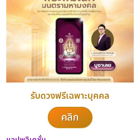
รับดวงฟรีเฉพาะบุคคล
คลิก