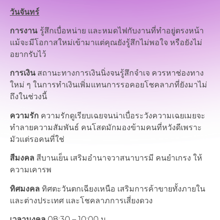
วันจันทร์
การงาน
รู้สึกเบื่อหน่าย และหมดไฟกับงานที่ทำอยู่ตรงหน้า
แม้จะมีโอกาสใหม่เข้ามาแต่คุณยังรู้สึกไม่พอใจ หรือยังไม่
อยากรับไว้
การเงิน
สถานะทางการเงินนิ่งจนรู้สึกจำเจ ควรหาช่องทาง
ใหม่ ๆ ในการทำเงินเพิ่มแทนการรอคอยโชคลาภที่ยังมาไม่
ถึงในช่วงนี้
ความรัก
ความรักดูเรียบเฉยจนน่าเบื่อระวังความเฉยเมยจะ
ทำลายความสัมพันธ์ คนโสดมักมองข้ามคนที่หวังดีเพราะ
มัวแต่รอคนที่ใช่
สีมงคล
สีบานเย็น เสริมอำนาจวาสนาบารมี คนยำเกรง ให้
ความเคารพ
ทิศมงคล
ทิศตะวันตกเฉียงเหนือ เสริมการค้าขายทั้งภายใน
และต่างประเทศ และโชคลาภการเสี่ยงดวง
เวลามงคล
08:30 – 10:00 น.