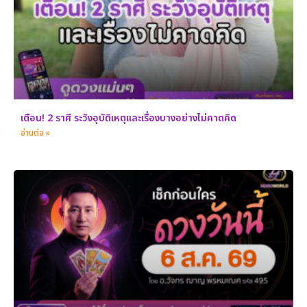
เตือน! 2 ราศี ระวังอุบัติเหตุและเรื่องบางอย่างไม่คาดคิด
อ่านต่อ »