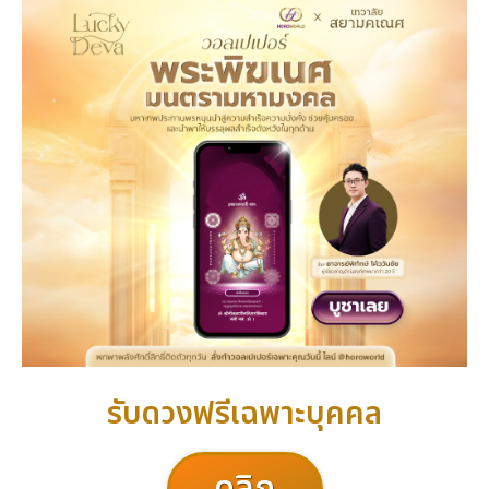
รับดวงฟรีเฉพาะบุคคล
คลิก