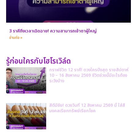
3 ราศีถึงเวลาเฉิดฉาย! ความสามารถเข้าตาผู้ใหญ่
อ่านต่อ »
รู้ก่อนใครกับโฮโรเวิล์ด
กราฟชีวิต 12 ราศี! ดวงใครปังสุด รายสัปดาห์
10 – 16 สิงหาคม 2569 ชีวิตช่วงนี้มีอะไรต้อง
ระวังบ้าง
สีดีมีชัย! ดวงวันที่ 12 สิงหาคม 2569 นี้ ใส่สี
มงคลเรียกทรัพย์เรียกโชค