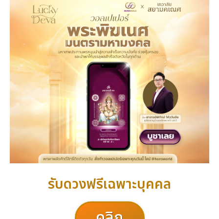
รับดวงฟรีเฉพาะบุคคล
คลิก