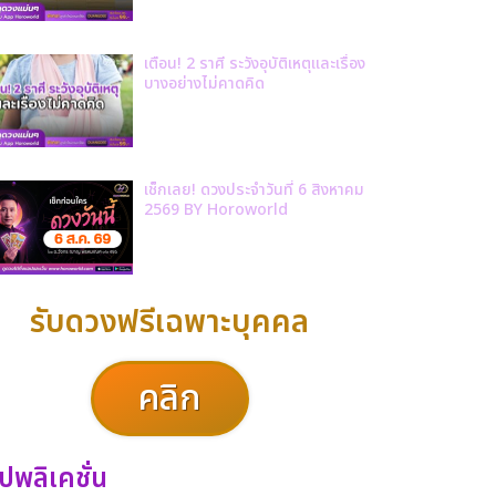
เตือน! 2 ราศี ระวังอุบัติเหตุและเรื่อง
บางอย่างไม่คาดคิด
เช็กเลย! ดวงประจำวันที่ 6 สิงหาคม
2569 BY Horoworld
รับดวงฟรีเฉพาะบุคคล
คลิก
ปพลิเคชั่น