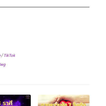
e
TikTok
/
Wwg