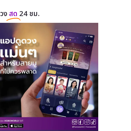
ดวง
สด
24 ชม.