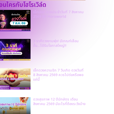
ก่อนใครกับโฮโรเวิล์ด
เช็กเลย! ดวงประจำวันที่ 7 สิงหาคม
2569 BY Horoworld
3 ราศีดวงงานพุ่ง! มีเกณฑ์เลื่อน
ขั้น…ได้รับโอกาสใหญ่!!
เช็กดวงความรัก 7 วันเกิด ดวงวันที่
8 สิงหาคม 2569 ควรไปต่อหรือพอ
แค่นี้
ดวงสุขภาพ 12 ปีนักษัตร เดือน
สิงหาคม 2569 มีอะไรที่ต้องระวังบ้าง