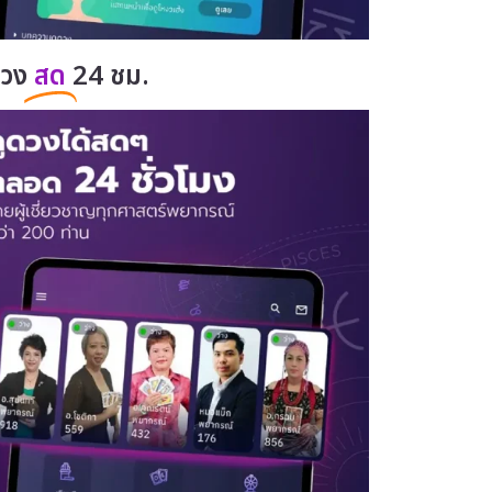
ดวง
สด
24 ชม.