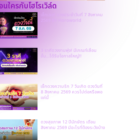
ก่อนใครกับโฮโรเวิล์ด
เช็กเลย! ดวงประจำวันที่ 7 สิงหาคม
2569 BY Horoworld
3 ราศีดวงงานพุ่ง! มีเกณฑ์เลื่อน
ขั้น…ได้รับโอกาสใหญ่!!
เช็กดวงความรัก 7 วันเกิด ดวงวันที่
8 สิงหาคม 2569 ควรไปต่อหรือพอ
แค่นี้
ดวงสุขภาพ 12 ปีนักษัตร เดือน
สิงหาคม 2569 มีอะไรที่ต้องระวังบ้าง