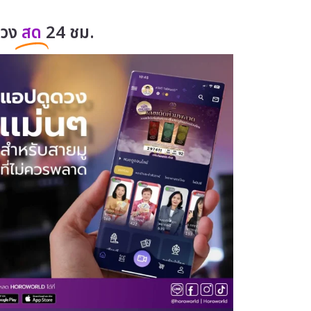
ดวง
สด
24 ชม.