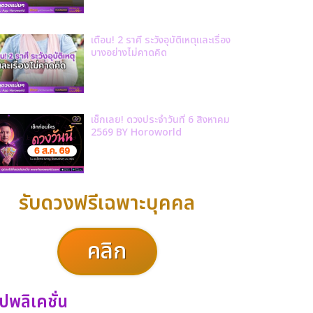
เตือน! 2 ราศี ระวังอุบัติเหตุและเรื่อง
บางอย่างไม่คาดคิด
เช็กเลย! ดวงประจำวันที่ 6 สิงหาคม
2569 BY Horoworld
รับดวงฟรีเฉพาะบุคคล
คลิก
ปพลิเคชั่น