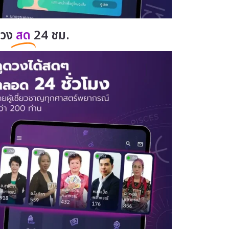
ดวง
สด
24 ชม.