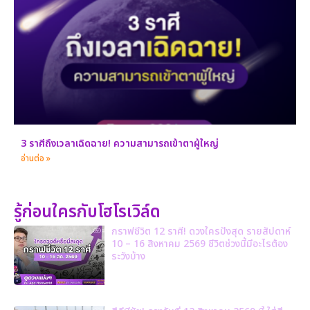
3 ราศีถึงเวลาเฉิดฉาย! ความสามารถเข้าตาผู้ใหญ่
อ่านต่อ »
รู้ก่อนใครกับโฮโรเวิล์ด
กราฟชีวิต 12 ราศี! ดวงใครปังสุด รายสัปดาห์
10 – 16 สิงหาคม 2569 ชีวิตช่วงนี้มีอะไรต้อง
ระวังบ้าง