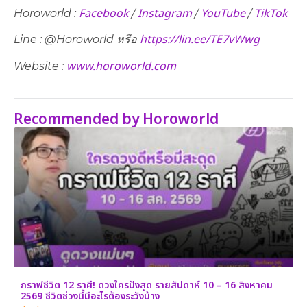
Facebook
Instagram
YouTube
TikTok
Horoworld :
/
/
/
https://lin.ee/TE7vWwg
Line : @Horoworld หรือ
www.horoworld.com
Website :
Recommended by Horoworld
กราฟชีวิต 12 ราศี! ดวงใครปังสุด รายสัปดาห์ 10 – 16 สิงหาคม
2569 ชีวิตช่วงนี้มีอะไรต้องระวังบ้าง