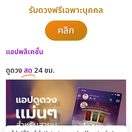
รับดวงฟรีเฉพาะบุคคล
คลิก
แอปพลิเคชั่น
ดูดวง
สด
24 ชม.