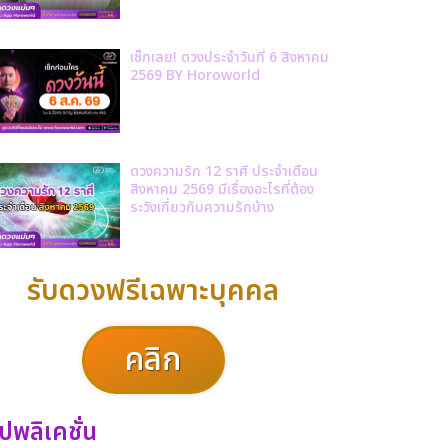
เช็กเลย! ดวงประจำวันที่ 6 สิงหาคม
2569 BY Horoworld
ดวงความรัก 12 ราศี ประจำเดือน
สิงหาคม 2569 มีเรื่องอะไรที่ต้อง
ระวังเกี่ยวกับความรักบ้าง
รับดวงฟรีเฉพาะบุคคล
คลิก
ปพลิเคชั่น