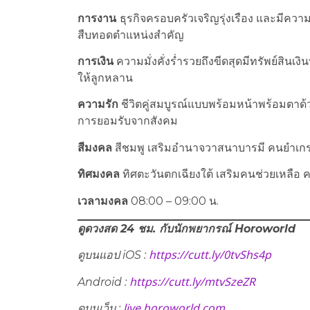
การงาน
ธุรกิจครอบครัวเจริญรุ่งเรือง และมีคว
สืบทอดตำแหน่งสำคัญ
การเงิน
ความมั่งคั่งร่ำรวยถึงขีดสุดมีทรัพย์สินเงิ
ให้ลูกหลาน
ความรัก
ชีวิตคู่สมบูรณ์แบบพร้อมหน้าพร้อมตาด้วยเ
การยอมรับจากสังคม
สีมงคล
สีชมพู เสริมอำนาจวาสนาบารมี คนยำเก
ทิศมงคล
ทิศตะวันตกเฉียงใต้ เสริมคนช่วยเหลือ 
เวลามงคล
08:00 – 09:00 น.
ดูดวงสด 24 ชม. กับนักพยากรณ์
Horoworld
https://cutt.ly/0tvShs4p
ดูบนแอป
iOS :
https://cutt.ly/mtvSzeZR
Android :
live.horoworld.com
ดูบนเว็บ
: