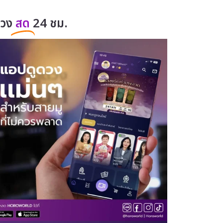
ดวง
สด
24 ชม.