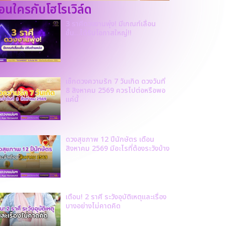
ก่อนใครกับโฮโรเวิล์ด
3 ราศีดวงงานพุ่ง! มีเกณฑ์เลื่อน
ขั้น…ได้รับโอกาสใหญ่!!
เช็กดวงความรัก 7 วันเกิด ดวงวันที่
8 สิงหาคม 2569 ควรไปต่อหรือพอ
แค่นี้
ดวงสุขภาพ 12 ปีนักษัตร เดือน
สิงหาคม 2569 มีอะไรที่ต้องระวังบ้าง
เตือน! 2 ราศี ระวังอุบัติเหตุและเรื่อง
บางอย่างไม่คาดคิด