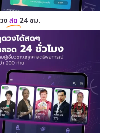
ดวง
สด
24 ชม.