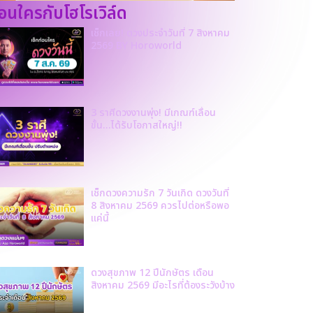
ก่อนใครกับโฮโรเวิล์ด
เช็กเลย! ดวงประจำวันที่ 7 สิงหาคม
2569 BY Horoworld
3 ราศีดวงงานพุ่ง! มีเกณฑ์เลื่อน
ขั้น…ได้รับโอกาสใหญ่!!
เช็กดวงความรัก 7 วันเกิด ดวงวันที่
8 สิงหาคม 2569 ควรไปต่อหรือพอ
แค่นี้
ดวงสุขภาพ 12 ปีนักษัตร เดือน
สิงหาคม 2569 มีอะไรที่ต้องระวังบ้าง