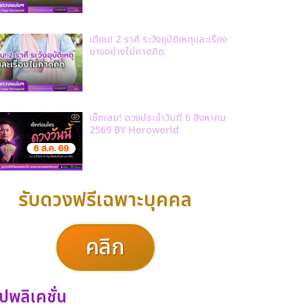
เตือน! 2 ราศี ระวังอุบัติเหตุและเรื่อง
บางอย่างไม่คาดคิด
เช็กเลย! ดวงประจำวันที่ 6 สิงหาคม
2569 BY Horoworld
รับดวงฟรีเฉพาะบุคคล
คลิก
ปพลิเคชั่น