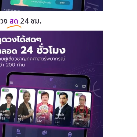
ดวง
สด
24 ชม.