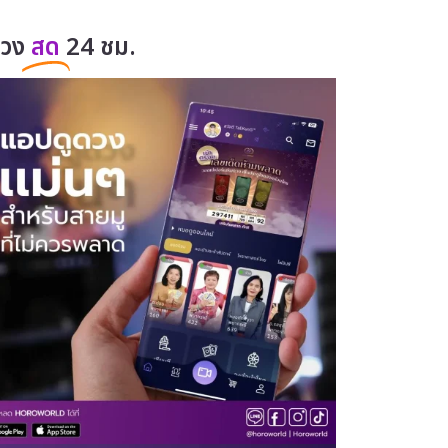
ดวง
สด
24 ชม.