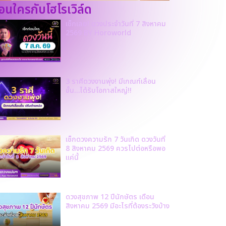
ก่อนใครกับโฮโรเวิล์ด
เช็กเลย! ดวงประจำวันที่ 7 สิงหาคม
2569 BY Horoworld
3 ราศีดวงงานพุ่ง! มีเกณฑ์เลื่อน
ขั้น…ได้รับโอกาสใหญ่!!
เช็กดวงความรัก 7 วันเกิด ดวงวันที่
8 สิงหาคม 2569 ควรไปต่อหรือพอ
แค่นี้
ดวงสุขภาพ 12 ปีนักษัตร เดือน
สิงหาคม 2569 มีอะไรที่ต้องระวังบ้าง