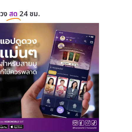
ดวง
สด
24 ชม.