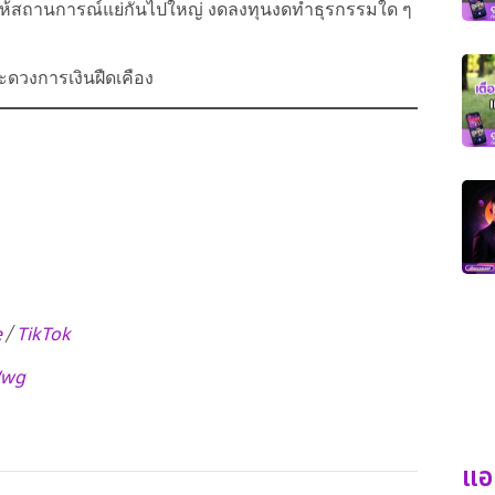
ำให้สถานการณ์แย่กันไปใหญ่ งดลงทุนงดทำธุรกรรมใด ๆ
ราะดวงการเงินฝืดเคือง
e
TikTok
/
Wwg
แอ