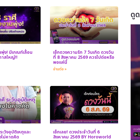
ดู
ุ่ง! มีเกณฑ์เลื่อน
เช็กดวงความรัก 7 วันเกิด ดวงวัน
อกาสใหญ่!!
ที่ 8 สิงหาคม 2569 ควรไปต่อหรือ
พอแค่นี้
อ่านต่อ »
ระวังอุบัติเหตุและ
เช็กเลย! ดวงประจำวันที่ 6
างไม่คาดคิด
สิงหาคม 2569 BY Horoworld