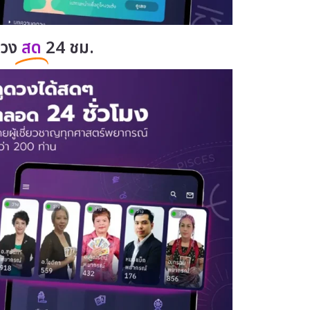
ดวง
สด
24 ชม.