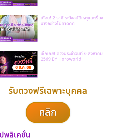
เตือน! 2 ราศี ระวังอุบัติเหตุและเรื่อง
บางอย่างไม่คาดคิด
เช็กเลย! ดวงประจำวันที่ 6 สิงหาคม
2569 BY Horoworld
รับดวงฟรีเฉพาะบุคคล
คลิก
ปพลิเคชั่น