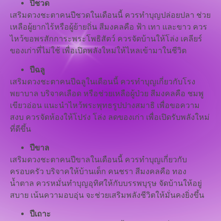
ปีชวด
เสริมดวงชะตาคนปีชวดในเดือนนี้ ควรทำบุญปล่อยปลา ช่วย
เหลือผู้ยากไร้หรือผู้ย้ายถิ่น สีมงคลคือ ฟ้า เทา และขาว ควร
ไหว้ขอพรสักการะพระโพธิสัตว์ ควรจัดบ้านให้โล่ง เคลียร์
ของเก่าที่ไม่ใช้ เพื่อเปิดพลังใหม่ให้ไหลเข้ามาในชีวิต
ปีฉลู
เสริมดวงชะตาคนปีฉลูในเดือนนี้ ควรทำบุญเกี่ยวกับโรง
พยาบาล บริจาคเลือด หรือช่วยเหลือผู้ป่วย สีมงคลคือ ชมพู
เขียวอ่อน แนะนำไหว้พระพุทธรูปปางสมาธิ เพื่อขอความ
สงบ ควรจัดห้องให้โปร่ง โล่ง ลดของเก่า เพื่อเปิดรับพลังใหม่
ที่ดีขึ้น
ปีขาล
เสริมดวงชะตาคนปีขาลในเดือนนี้ ควรทำบุญเกี่ยวกับ
ครอบครัว บริจาคให้บ้านเด็ก คนชรา สีมงคลคือ ทอง
น้ำตาล ควรหมั่นทำบุญอุทิศให้กับบรรพบุรุษ จัดบ้านให้อยู่
สบาย เน้นความอบอุ่น จะช่วยเสริมพลังชีวิตให้มั่นคงยิ่งขึ้น
ปีเถาะ