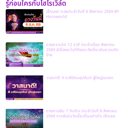
รู้ก่อนใครกับโฮโรเวิล์ด
เช็กเลย! ดวงประจำวันที่ 6 สิงหาคม 2569 BY
Horoworld
ดวงความรัก 12 ราศี ประจำเดือน สิงหาคม
2569 มีเรื่องอะไรที่ต้องระวังเกี่ยวกับความรัก
บ้าง
วาสนาดี! 4 ราศีมีคนอุปถัมภ์ ผู้ใหญ่เมตตา
ดวงการเงิน 7 วันเกิด ประจำวันที่ 8 สิงหาคม
2569 การเงินในวันนี้จะเป็นอย่างไร เช็กเลย