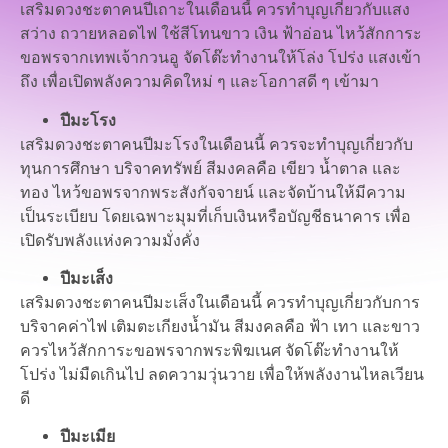
เสริมดวงชะตาคนปีเถาะในเดือนนี้ ควรทำบุญเกี่ยวกับแสง
สว่าง ถวายหลอดไฟ ใช้สีโทนขาว เงิน ฟ้าอ่อน ไหว้สักการะ
ขอพรจากเทพเจ้ากวนอู จัดโต๊ะทำงานให้โล่ง โปร่ง แสงเข้า
ถึง เพื่อเปิดพลังความคิดใหม่ ๆ และโอกาสดี ๆ เข้ามา
ปีมะโรง
เสริมดวงชะตาคนปีมะโรงในเดือนนี้ ควรจะทำบุญเกี่ยวกับ
ทุนการศึกษา บริจาคทรัพย์ สีมงคลคือ เขียว น้ำตาล และ
ทอง ไหว้ขอพรจากพระสังกัจจายน์ และจัดบ้านให้มีความ
เป็นระเบียบ โดยเฉพาะมุมที่เก็บเงินหรือบัญชีธนาคาร เพื่อ
เปิดรับพลังแห่งความมั่งคั่ง
ปีมะเส็ง
เสริมดวงชะตาคนปีมะเส็งในเดือนนี้ ควรทำบุญเกี่ยวกับการ
บริจาคค่าไฟ เติมตะเกียงน้ำมัน สีมงคลคือ ฟ้า เทา และขาว
ควรไหว้สักการะขอพรจากพระพิฆเนศ จัดโต๊ะทำงานให้
โปร่ง ไม่มืดเกินไป ลดความวุ่นวาย เพื่อให้พลังงานไหลเวียน
ดี
ปีมะเมีย