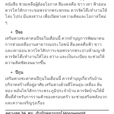
หนังสือ ช่วยเหลือผู้ด้อยโอกาส สีมงคลคือ ขาว เทา ฟ้าอ่อน
ควรไหว้สักการะขอพรจากพระพรหม ควรจัดโต๊ะทำงานให้
โล่ง โปร่ง มีแสงสว่าง เพื่อเปิดทางความคิดและโอกาสใหม่
ๆ
ปีจอ
เสริมดวงชะตาคนปีจอในเดือนนี้ ควรทำบุญการพัฒนาคน
การช่วยเหลืองานสาธารณประโยชน์ สีมงคลคือฟ้า ขาว
และเทาอ่อน ควรไหว้สักการะขอพรจากพระปางห้ามญาติ
ควรจัดโต๊ะทำงานให้โล่ง สว่าง และเป็นระเบียบ จะช่วยให้
ความคิดชัดเจนมากขึ้น
ปีกุน
เสริมดวงชะตาคนปีกุนในเดือนนี้ ควรทำบุญเกี่ยวกับบ้าน
บริจาคสร้างที่อยู่อาศัย เสริมดวงด้วยสีโทนอุ่น เหลือง ส้ม
ทอง หมั่นไหว้สักการะพระภูมิประจำบ้าน ควรจัดบ้านให้มี
พื้นที่สำหรับการรวมตัวของครอบครัว จะช่วยเสริมพลังบวก
และความเจริญรุ่งเรือง
ดูดวงสด 24 ชม. กับนักพยากรณ์ Horoworld