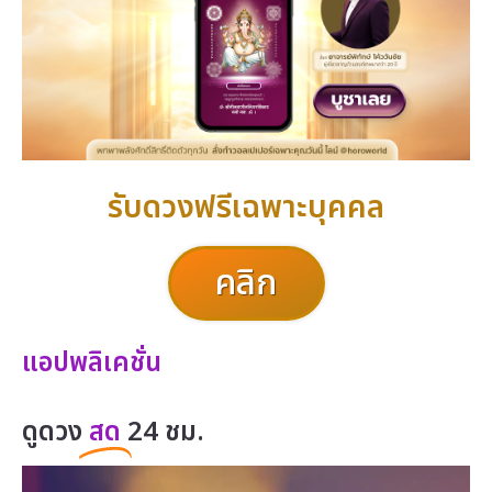
รับดวงฟรีเฉพาะบุคคล
คลิก
แอปพลิเคชั่น
ดูดวง
สด
24 ชม.