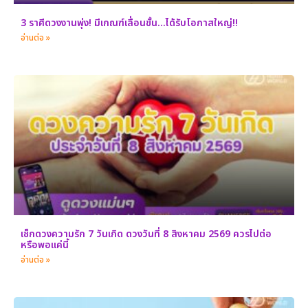
3 ราศีดวงงานพุ่ง! มีเกณฑ์เลื่อนขั้น…ได้รับโอกาสใหญ่!!
อ่านต่อ »
เช็กดวงความรัก 7 วันเกิด ดวงวันที่ 8 สิงหาคม 2569 ควรไปต่อ
หรือพอแค่นี้
อ่านต่อ »