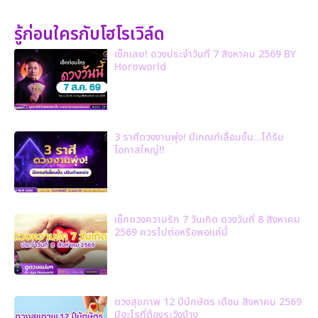
รู้ก่อนใครกับโฮโรเวิล์ด
เช็กเลย! ดวงประจำวันที่ 7 สิงหาคม 2569 BY
Horoworld
3 ราศีดวงงานพุ่ง! มีเกณฑ์เลื่อนขั้น…ได้รับ
โอกาสใหญ่!!
เช็กดวงความรัก 7 วันเกิด ดวงวันที่ 8 สิงหาคม
2569 ควรไปต่อหรือพอแค่นี้
ดวงสุขภาพ 12 ปีนักษัตร เดือน สิงหาคม 2569
มีอะไรที่ต้องระวังบ้าง