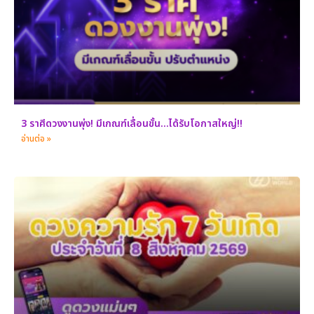
3 ราศีดวงงานพุ่ง! มีเกณฑ์เลื่อนขั้น…ได้รับโอกาสใหญ่!!
อ่านต่อ »