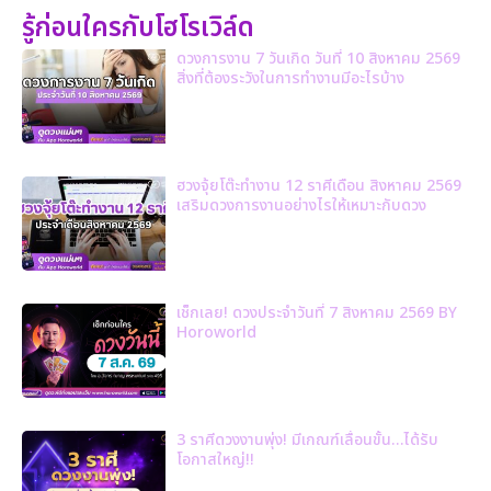
รู้ก่อนใครกับโฮโรเวิล์ด
ดวงการงาน 7 วันเกิด วันที่ 10 สิงหาคม 2569
สิ่งที่ต้องระวังในการทำงานมีอะไรบ้าง
ฮวงจุ้ยโต๊ะทำงาน 12 ราศีเดือน สิงหาคม 2569
เสริมดวงการงานอย่างไรให้เหมาะกับดวง
เช็กเลย! ดวงประจำวันที่ 7 สิงหาคม 2569 BY
Horoworld
3 ราศีดวงงานพุ่ง! มีเกณฑ์เลื่อนขั้น…ได้รับ
โอกาสใหญ่!!