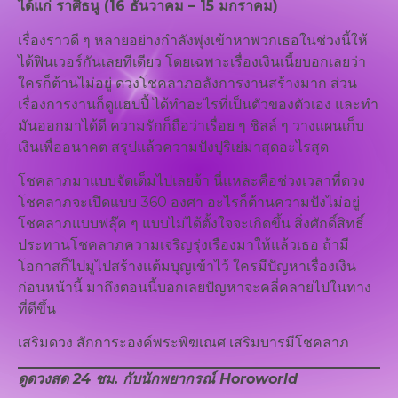
ได้แก่ ราศีธนู (16 ธันวาคม – 15 มกราคม)
เรื่องราวดี ๆ หลายอย่างกำลังพุ่งเข้าหาพวกเธอในช่วงนี้ให้
ได้ฟินเวอร์กันเลยทีเดียว โดยเฉพาะเรื่องเงินเนี้ยบอกเลยว่า
ใครก็ต้านไม่อยู่ ดวงโชคลาภอลังการงานสร้างมาก ส่วน
เรื่องการงานก็ดูแฮปปี้ ได้ทำอะไรที่เป็นตัวของตัวเอง และทำ
มันออกมาได้ดี ความรักก็ถือว่าเรื่อย ๆ ชิลล์ ๆ วางแผนเก็บ
เงินเพื่ออนาคต สรุปแล้วความปังปุริเย่มาสุดอะไรสุด
โชคลาภมาแบบจัดเต็มไปเลยจ้า นี่แหละคือช่วงเวลาที่ดวง
โชคลาภจะเปิดแบบ 360 องศา อะไรก็ต้านความปังไม่อยู่
โชคลาภแบบฟลุ๊ค ๆ แบบไม่ได้ตั้งใจจะเกิดขึ้น สิ่งศักดิ์สิทธิ์
ประทานโชคลาภความเจริญรุ่งเรืองมาให้แล้วเธอ ถ้ามี
โอกาสก็ไปมูไปสร้างแต้มบุญเข้าไว้ ใครมีปัญหาเรื่องเงิน
ก่อนหน้านี้ มาถึงตอนนี้บอกเลยปัญหาจะคลี่คลายไปในทาง
ที่ดีขึ้น
เสริมดวง สักการะองค์พระพิฆเณศ เสริมบารมีโชคลาภ
ดูดวงสด 24 ชม. กับนักพยากรณ์ Horoworld