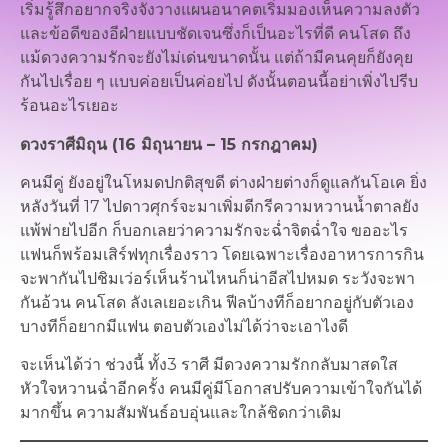
เริ่มรู้สึกอยากจริงจังวางแผนอนาคตเริ่มมองเห็นความลงตัว
และข้อดีของอีฝ่ายแบบชัดเจนซึ่งก็เป็นอะไรที่ดี คนโสด ถึง
แม้ดวงความรักจะยังไม่เด่นขนาดนั้น แต่ถ้ามีคนคุยก็ยังคุย
กันไปเรื่อย ๆ แบบค่อยเป็นค่อยไป ดังนั้นตอนนี้อย่าเพิ่งไปรีบ
ร้อนอะไรเยอะ
ดวงราศีมิถุน (16 มิถุนายน – 15 กรกฎาคม)
คนมีคู่ ยังอยู่ในโหมดปกติสุขดี ต่างฝ่ายต่างก็ดูแลกันโอเค ยิ่ง
หลังวันที่ 17 ไปดาวศุกร์จะมาเพิ่มดีกรีความหวานน้ำตาลยัง
แพ้พ่ายไปอีก ก็บอกเลยว่าความรักจะฉ่ำจิตฉ่ำใจ ขออะไร
แฟนก็พร้อมเสิร์ฟทุกเรื่องราว โดยเฉพาะเรื่องอาหารการกิน
จะพากันไปชิมเว่อร์เห็นร้านไหนก็น่าอีสไปหมด ระวังจะพา
กันอ้วน คนโสด ลังเลเยอะเกิน ฟีลบ้างทีก็อยากอยู่กับตัวเอง
บางทีก็อยากมีแฟน ตอบตัวเองไม่ได้ว่าจะเอาไงดี
จะเห็นได้ว่า ช่วงนี้ ทั้ง3 ราศี มีดวงความรักกลับมาสดใส
หัวใจหวานฉ่ำอีกครั้ง คนมีคู่มีโอกาสปรับความเข้าใจกันได้
มากขึ้น ความสัมพันธ์อบอุ่นและใกล้ชิดกว่าเดิม