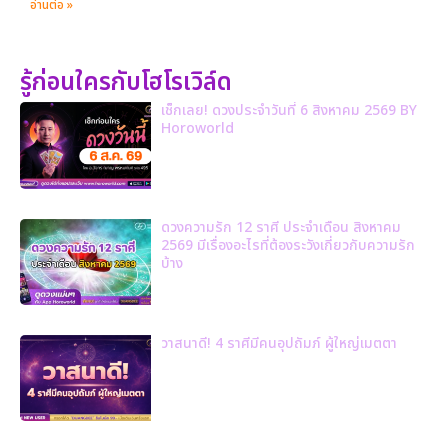
อ่านต่อ »
รู้ก่อนใครกับโฮโรเวิล์ด
เช็กเลย! ดวงประจำวันที่ 6 สิงหาคม 2569 BY
Horoworld
ดวงความรัก 12 ราศี ประจำเดือน สิงหาคม
2569 มีเรื่องอะไรที่ต้องระวังเกี่ยวกับความรัก
บ้าง
วาสนาดี! 4 ราศีมีคนอุปถัมภ์ ผู้ใหญ่เมตตา