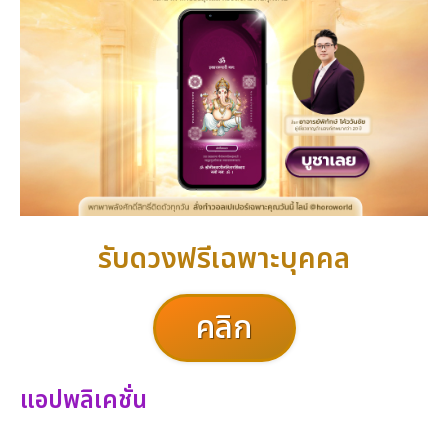
รับดวงฟรีเฉพาะบุคคล
คลิก
แอปพลิเคชั่น