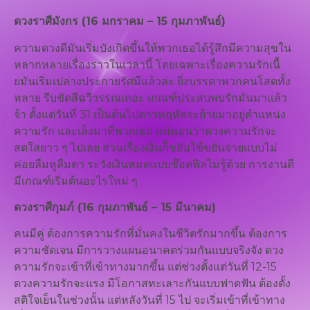
ดวงราศีมังกร (16 มกราคม – 15 กุมภาพันธ์)
ความดวงดีมันเริ่มบังเกิดขึ้นให้พวกเธอได้รู้สึกมีความสุขใน
หลากหลายเรื่องราวในเวลานี้ โดยเฉพาะเรื่องความรักเนื้
ยมันเริ่มเปล่างประกายรัศมีแล้วล่ะ ยิ่งบรรดาพวกคนโสดทั้ง
หลาย รีบขัดสีฉวีวรรณเถอะ เกณฑ์ประสบพบรักมันมาแล้ว
จ้า ตั้งแต่วันที่ 31 เป็นต้นไปดาวพฤหัสจะย้ายมาอยู่ตำแหน่ง
ความรัก และเล็งมาที่พวกเธอ แน่นอนว่าดวงความรักจะ
สดใสยาว ๆ ไปเลย ส่วนเรื่องเงินก็ขยันใช้ขยันจ่ายแบบไม่
ค่อยลืมหูลืมตา ระวังเงินหมดแบบช๊อตฟิลไม่รู้ด้วย การงานดี
มีเกณฑ์เริ่มต้นอะไรใหม่ ๆ
ดวงราศีกุมภ์ (16 กุมภาพันธ์ – 15 มีนาคม)
คนมีคู่ ต้องการความรักที่มั่นคงในชีวิตรักมากขึ้น ต้องการ
ความชัดเจน มีการวางแผนอนาคตร่วมกันแบบจริงจัง ดวง
ความรักจะเข้าที่เข้าทางมากขึ้น แต่ช่วงตั้งแต่วันที่ 12-15
ดวงความรักจะแรง มีโอกาสทะเลาะกันแบบฟาดฟัน ต้องตั้ง
สติใจเย็นในช่วงนั้น แต่หลังวันที่ 15 ไป จะเริ่มเข้าที่เข้าทาง