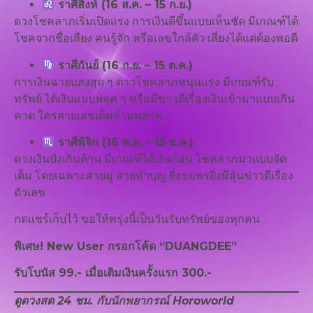
ราศีสิงห์ (16 ส.ค. – 15 ก.ย.)
ดวงโชคลาภเริ่มเปิดแรง การเงินดีขึ้นแบบเห็นชัด มีเกณฑ์ได้
โชคจากชื่อเสียง คนรู้จัก หรือเลขใกล้ตัว เสี่ยงได้แต่ต้องพอดี
ราศีกันย์ (16 ก.ย. – 15 ต.ค.)
การเงินฉายแสงสุด ๆ ดาวโชคลาภหนุนแรง มีเกณฑ์รับ
ทรัพย์ ได้เงินแบบฟลุค ๆ หรือมีข่าวดีเรื่องเงินเข้ามาแบบเกิน
คาด ใครสายเลขเด็ดห้ามพลาด
ราศีพิจิก (16 พ.ย. – 15 ธ.ค.)
ดวงเงินปังเกินต้าน มีเกณฑ์ได้เงินก้อน โชคลาภมาแบบจัด
เต็ม โดยเฉพาะสายมู สายทำบุญ ยิ่งขอพรยิ่งมีลุ้นข่าวดีเรื่อง
ตัวเลข
กดแชร์เก็บไว้ ขอให้พรุ่งนี้เป็นวันรับทรัพย์ของทุกคน
พิเศษ! New User กรอกโค้ด “DUANGDEE”
รับโบนัส 99.- เมื่อเติมเงินครั้งแรก 300.-
ดูดวงสด 24 ชม. กับนักพยากรณ์ Horoworld