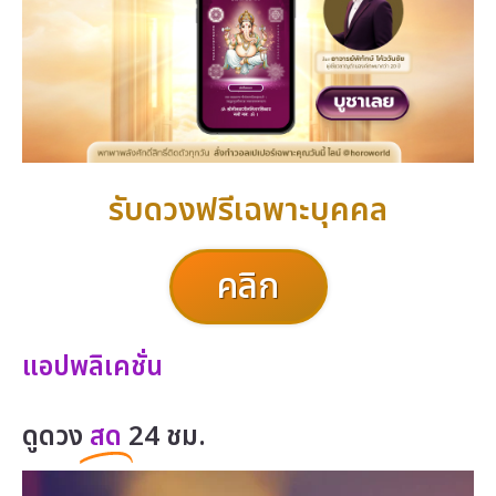
รับดวงฟรีเฉพาะบุคคล
คลิก
แอปพลิเคชั่น
ดูดวง
สด
24 ชม.