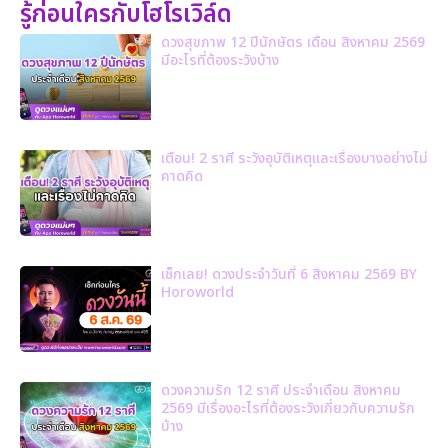
รู้ก่อนใครกับโฮโรเวิล์ด
ดวงสุขภาพ 12 ปีนักษัตร เดือน สิงหาคม 2569
มีอะไรที่ต้องระวังบ้าง
เตือน! 2 ราศี ระวังอุบัติเหตุและเรื่องบางอย่างไม่
คาดคิด
เช็กเลย! ดวงประจำวันที่ 6 สิงหาคม 2569 BY
Horoworld
ดวงความรัก 12 ราศี ประจำเดือน สิงหาคม
2569 มีเรื่องอะไรที่ต้องระวังเกี่ยวกับความรัก
บ้าง