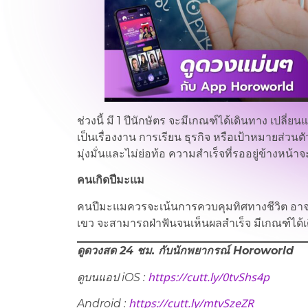
ช่วงนี้ มี 1 ปีนักษัตร จะมีเกณฑ์ได้เดินทาง เปลี่
เป็นเรื่องงาน การเรียน ธุรกิจ หรือเป้าหมายส่ว
มุ่งมั่นและไม่ย่อท้อ ความสำเร็จที่รออยู่ข้างหน
คนเกิดปีมะแม
คนปีมะแมควรจะเน้นการควบคุมทิศทางชีวิต อาจจะ
เขว จะสามารถฝ่าฟันจนเห็นผลสำเร็จ มีเกณฑ์ได้เดินท
ดูดวงสด 24 ชม. กับนักพยากรณ์ Horoworld
https://cutt.ly/0tvShs4p
ดูบนแอป iOS :
https://cutt.ly/mtvSzeZR
Android :