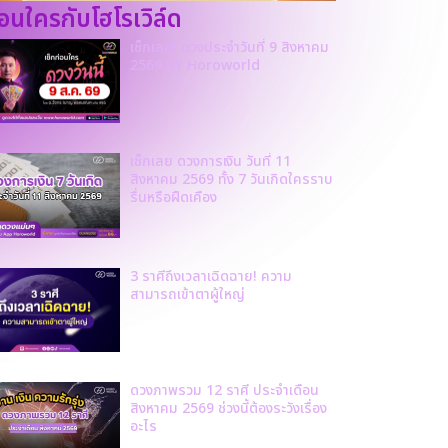
ก่อนใครกับโฮโรเวิล์ด
เช็กเลย! ดวงประจำวันที่ 9 สิงหาคม
2569 BY Horoworld
เช็กเลย ดวงการเงิน วันที่ 11
สิงหาคม 2569 ทั้ง 7 วันเกิดใครราบ
รื่นหรือฝืดเคือง
3 ราศีถึงเวลาเฉิดฉาย! ความ
สามารถเข้าตาผู้ใหญ่
ดวงภาพรวม 12 ราศี ประจำเดือน
สิงหาคม 2569 ช่วงนี้ต้องระวังเรื่อง
อะไร