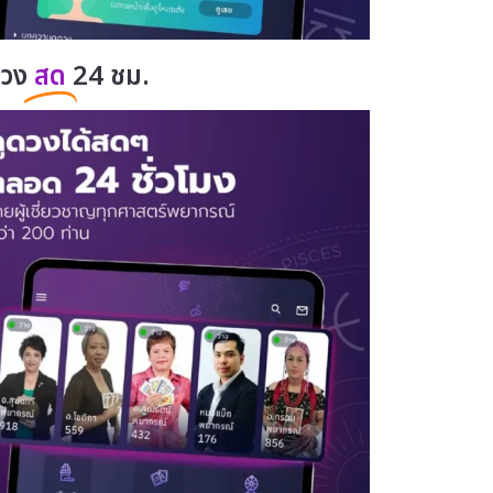
ดวง
สด
24 ชม.