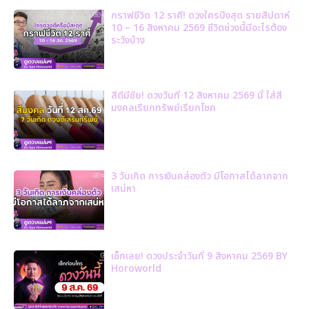
กราฟชีวิต 12 ราศี! ดวงใครปังสุด รายสัปดาห์
10 – 16 สิงหาคม 2569 ชีวิตช่วงนี้มีอะไรต้อง
ระวังบ้าง
สีดีมีชัย! ดวงวันที่ 12 สิงหาคม 2569 นี้ ใส่สี
มงคลเรียกทรัพย์เรียกโชค
3 วันเกิด การเงินคล่องตัว มีโอกาสได้ลาภจาก
เสน่หา
เช็กเลย! ดวงประจำวันที่ 9 สิงหาคม 2569 BY
Horoworld