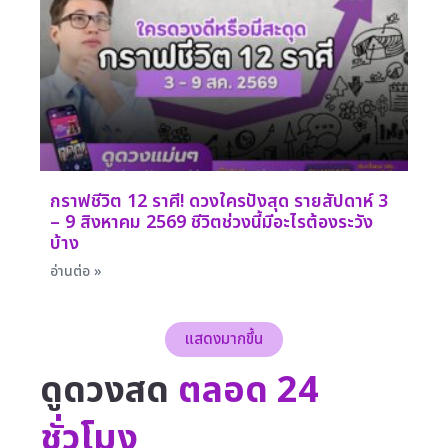
กราฟชีวิต 12 ราศี! ดวงใครปังสุด รายสัปดาห์ 3
– 9 สิงหาคม 2569 ชีวิตช่วงนี้มีอะไรต้องระวัง
บ้าง
อ่านต่อ »
แสดงมากขึ้น
ดูดวงสด
ตลอด 24
ชั่วโมง