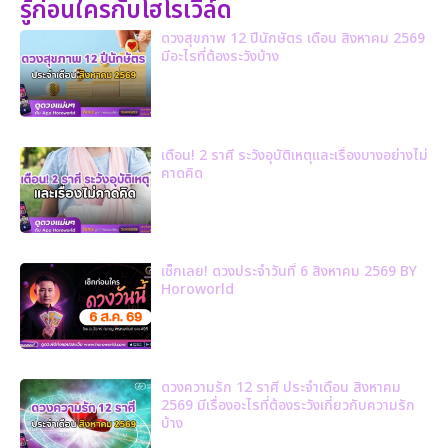
รู้ก่อนใครกับโฮโรเวิล์ด
ดวงสุขภาพ 12 ปีนักษัตร เดือน สิงหาคม 2569
มีอะไรที่ต้องระวังบ้าง
เตือน! 2 ราศี ระวังอุบัติเหตุและเรื่องบางอย่างไม่
คาดคิด
เช็กเลย! ดวงประจำวันที่ 6 สิงหาคม 2569 BY
Horoworld
ดวงความรัก 12 ราศี ประจำเดือน สิงหาคม
2569 มีเรื่องอะไรที่ต้องระวังเกี่ยวกับความรัก
บ้าง