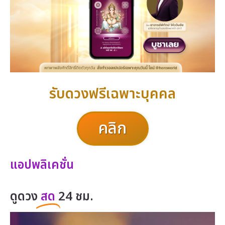
รับดวงฟรีเฉพาะบุคคล
คลิก
แอปพลิเคชั่น
ดูดวง
สด
24 ชม.