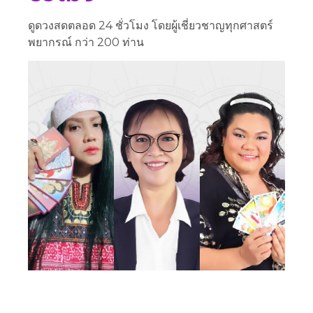
ดูดวงสดตลอด 24 ชั่วโมง โดยผู้เชี่ยวชาญทุกศาสตร์
พยากรณ์ กว่า 200 ท่าน
2
รหัส 442
รหัส 108
ร