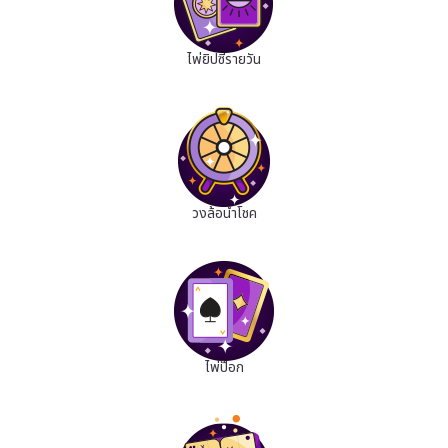
ไพ่ยิปซีรายวัน
วงล้อนำโชค
ไพ่ป๊อก