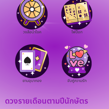
วงล้อนำโชค
ไพ่ป๊อก
ยามอุบากอง
จับคู่ความรัก
ดวงรายเดือนตามปีนักษัตร