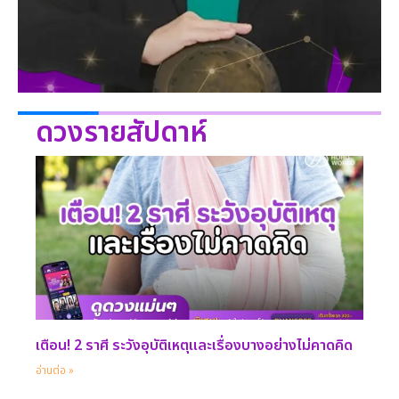
ดวงรายสัปดาห์
เตือน! 2 ราศี ระวังอุบัติเหตุและเรื่องบางอย่างไม่คาดคิด
อ่านต่อ »