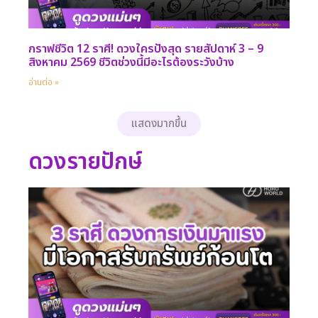
กราฟชีวิต 12 ราศี! ดวงใครปังสุด รายสัปดาห์ 3 – 9
สิงหาคม 2569 ชีวิตช่วงนี้มีอะไรต้องระวังบ้าง
อ่านต่อ »
แสดงมากขึ้น
ดวงรายปักษ์