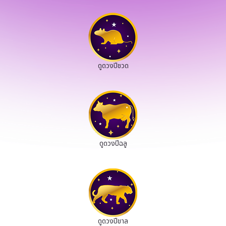
ดูดวงปีชวด
ดูดวงปีฉลู
ดูดวงปีขาล