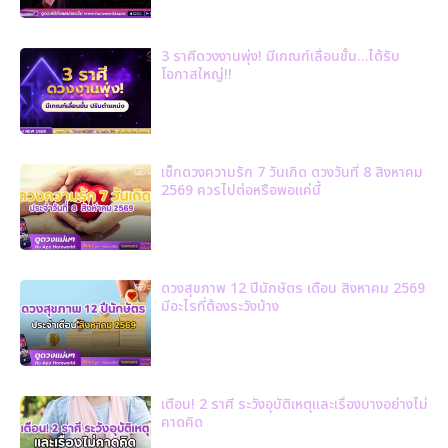
3 ราศีดวงงานพุ่ง! มีเกณฑ์เลื่อนขั้น…ได้รับ
โอกาสใหญ่!!
เช็กดวงความรัก 7 วันเกิด ดวงวันที่ 8 สิงหาคม
2569 ควรไปต่อหรือพอแค่นี้
ดวงสุขภาพ 12 ปีนักษัตร เดือน สิงหาคม 2569
มีอะไรที่ต้องระวังบ้าง
เตือน! 2 ราศี ระวังอุบัติเหตุและเรื่องบางอย่างไม่
คาดคิด