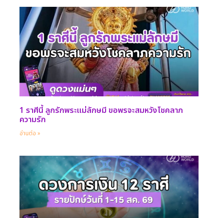
1 ราศีนี้ ลูกรักพระแม่ลักษมี ขอพรจะสมหวังโชคลาภ
ความรัก
อ่านต่อ »