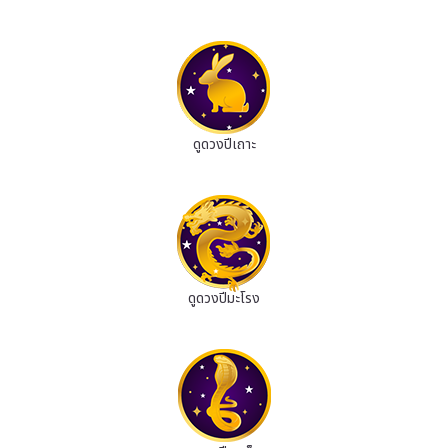
ดูดวงปีเถาะ
ดูดวงปีมะโรง