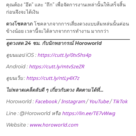
คุณต้อง “อึด” และ “ถึก” เพื่อจัดการงานเหล่านั้นให้เสร็จสิ้น
ก่อนจึงจะได้เงิน
ดวงโชคลาภ
โชคลาภจากการเสี่ยงดวงแบบส้มหล่นนั้นค่อน
ข้างน้อย เวลานี้จะได้ลาภจากการทำงาน มากกว่า
ดูดวงสด 24 ชม. กับนักพยากรณ์ Horoworld
https://cutt.ly/0tvShs4p
ดูบนแอป iOS :
https://cutt.ly/mtvSzeZR
Android :
https://cutt.ly/ntLy4X7z
ดูบนเว็บ​ :
ไม่พลาดเคล็ดลับดี ๆ เกี่ยวกับดวง ติดตามได้ที่…
Facebook
Instagram
YouTube
TikTok
Horoworld :
/
/
/
https://lin.ee/TE7vWwg
Line : @Horoworld หรือ
www.horoworld.com
Website :