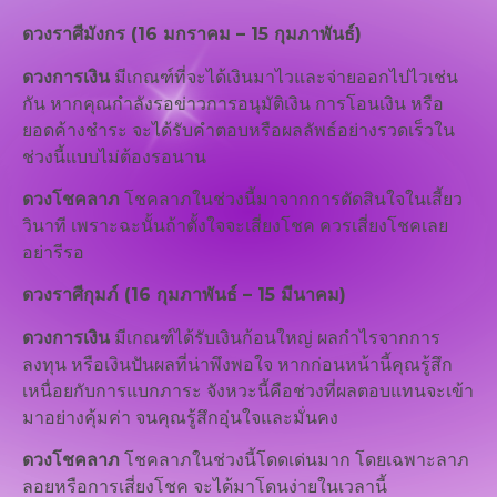
ดวงราศีมังกร (16 มกราคม – 15 กุมภาพันธ์)
ดวงการเงิน
มีเกณฑ์ที่จะได้เงินมาไวและจ่ายออกไปไวเช่น
กัน หากคุณกำลังรอข่าวการอนุมัติเงิน การโอนเงิน หรือ
ยอดค้างชำระ จะได้รับคำตอบหรือผลลัพธ์อย่างรวดเร็วใน
ช่วงนี้แบบไม่ต้องรอนาน
ดวงโชคลาภ
โชคลาภในช่วงนี้มาจากการตัดสินใจในเสี้ยว
วินาที เพราะฉะนั้นถ้าตั้งใจจะเสี่ยงโชค ควรเสี่ยงโชคเลย
อย่ารีรอ
ดวงราศีกุมภ์ (16 กุมภาพันธ์ – 15 มีนาคม)
ดวงการเงิน
มีเกณฑ์ได้รับเงินก้อนใหญ่ ผลกำไรจากการ
ลงทุน หรือเงินปันผลที่น่าพึงพอใจ หากก่อนหน้านี้คุณรู้สึก
เหนื่อยกับการแบกภาระ จังหวะนี้คือช่วงที่ผลตอบแทนจะเข้า
มาอย่างคุ้มค่า จนคุณรู้สึกอุ่นใจและมั่นคง
ดวงโชคลาภ
โชคลาภในช่วงนี้โดดเด่นมาก โดยเฉพาะลาภ
ลอยหรือการเสี่ยงโชค จะได้มาโดนง่ายในเวลานี้