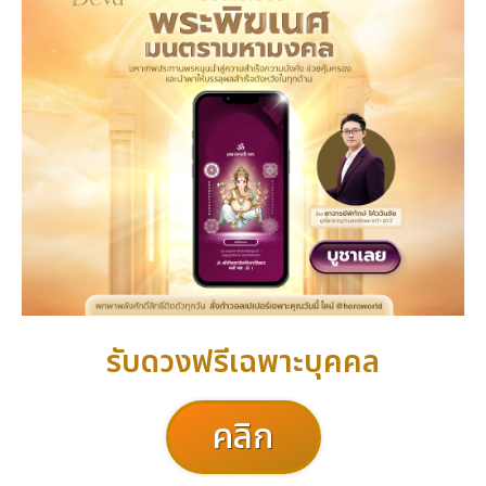
รับดวงฟรีเฉพาะบุคคล
คลิก