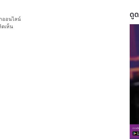
ดู
ลกออนไลน์
ิดเห็น