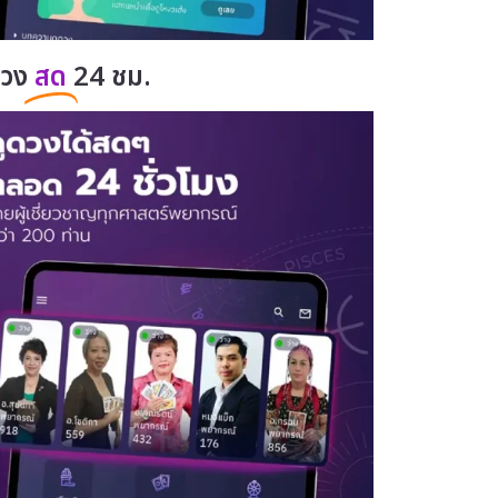
ดวง
สด
24 ชม.