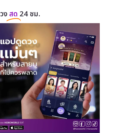
ดวง
สด
24 ชม.