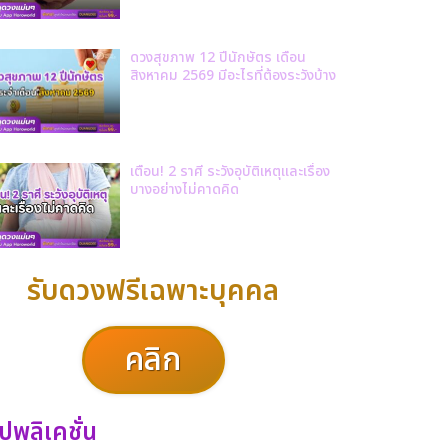
ดวงสุขภาพ 12 ปีนักษัตร เดือน
สิงหาคม 2569 มีอะไรที่ต้องระวังบ้าง
เตือน! 2 ราศี ระวังอุบัติเหตุและเรื่อง
บางอย่างไม่คาดคิด
รับดวงฟรีเฉพาะบุคคล
คลิก
ปพลิเคชั่น