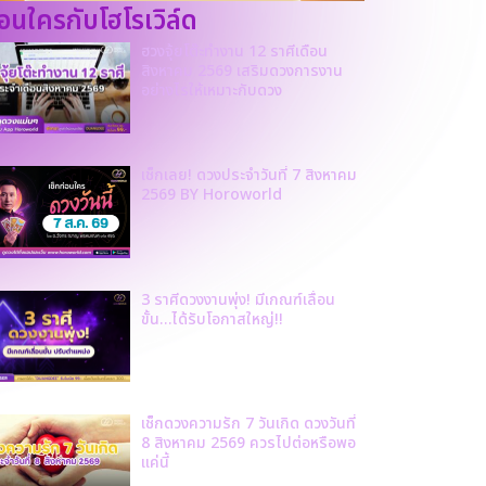
ก่อนใครกับโฮโรเวิล์ด
ฮวงจุ้ยโต๊ะทำงาน 12 ราศีเดือน
สิงหาคม 2569 เสริมดวงการงาน
อย่างไรให้เหมาะกับดวง
เช็กเลย! ดวงประจำวันที่ 7 สิงหาคม
2569 BY Horoworld
3 ราศีดวงงานพุ่ง! มีเกณฑ์เลื่อน
ขั้น…ได้รับโอกาสใหญ่!!
เช็กดวงความรัก 7 วันเกิด ดวงวันที่
8 สิงหาคม 2569 ควรไปต่อหรือพอ
แค่นี้