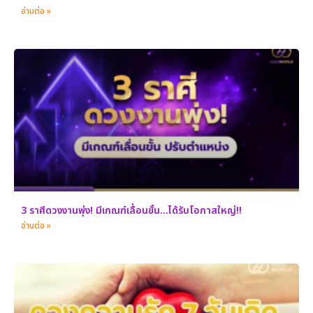
อ่านต่อ »
3 ราศีดวงงานพุ่ง! มีเกณฑ์เลื่อนขั้น…ได้รับโอกาสใหญ่!!
อ่านต่อ »