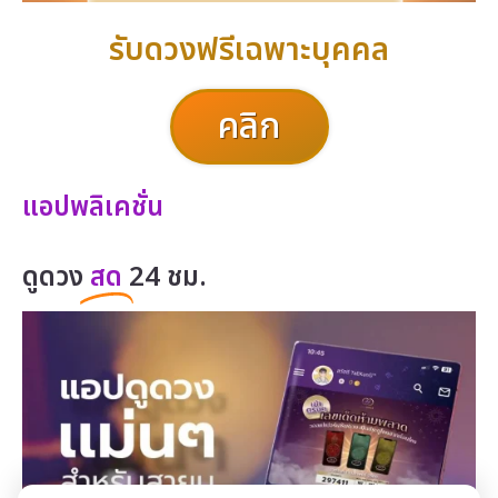
รับดวงฟรีเฉพาะบุคคล
คลิก
แอปพลิเคชั่น
ดูดวง
สด
24 ชม.