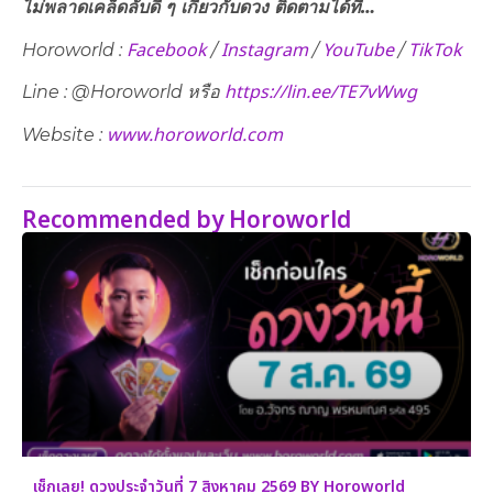
ไม่พลาดเคล็ดลับดี ๆ เกี่ยวกับดวง ติดตามได้ที่…
Facebook
Instagram
YouTube
TikTok
Horoworld :
/
/
/
https://lin.ee/TE7vWwg
Line : @Horoworld หรือ
www.horoworld.com
Website :
Recommended by Horoworld
เช็กเลย! ดวงประจำวันที่ 7 สิงหาคม 2569 BY Horoworld