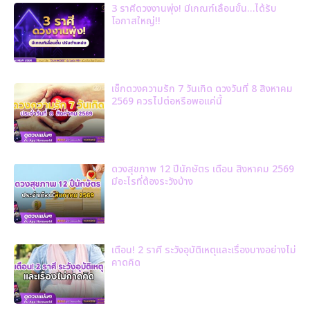
3 ราศีดวงงานพุ่ง! มีเกณฑ์เลื่อนขั้น…ได้รับ
โอกาสใหญ่!!
เช็กดวงความรัก 7 วันเกิด ดวงวันที่ 8 สิงหาคม
2569 ควรไปต่อหรือพอแค่นี้
ดวงสุขภาพ 12 ปีนักษัตร เดือน สิงหาคม 2569
มีอะไรที่ต้องระวังบ้าง
เตือน! 2 ราศี ระวังอุบัติเหตุและเรื่องบางอย่างไม่
คาดคิด