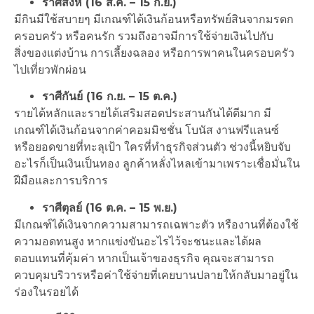
ราศีสิงห์ (16 ส.ค. – 15 ก.ย.)
มีกินมีใช้สบายๆ มีเกณฑ์ได้เงินก้อนหรือทรัพย์สินจากมรดก
ครอบครัว หรือคนรัก รวมถึงอาจมีการใช้จ่ายเงินไปกับ
สิ่งของแต่งบ้าน การเลี้ยงฉลอง หรือการพาคนในครอบครัว
ไปเที่ยวพักผ่อน
ราศีกันย์ (16 ก.ย. – 15 ต.ค.)
รายได้หลักและรายได้เสริมสอดประสานกันได้ดีมาก มี
เกณฑ์ได้เงินก้อนจากค่าคอมมิชชั่น โบนัส งานฟรีแลนซ์
หรือยอดขายที่ทะลุเป้า ใครที่ทำธุรกิจส่วนตัว ช่วงนี้หยิบจับ
อะไรก็เป็นเงินเป็นทอง ลูกค้าหลั่งไหลเข้ามาเพราะเชื่อมั่นใน
ฝีมือและการบริการ
ราศีตุลย์ (16 ต.ค. – 15 พ.ย.)
มีเกณฑ์ได้เงินจากความสามารถเฉพาะตัว หรืองานที่ต้องใช้
ความอดทนสูง หากแข่งขันอะไรไว้จะชนะและได้ผล
ตอบแทนที่คุ้มค่า หากเป็นเจ้าของธุรกิจ คุณจะสามารถ
ควบคุมบริวารหรือค่าใช้จ่ายที่เคยบานปลายให้กลับมาอยู่ใน
ร่องในรอยได้