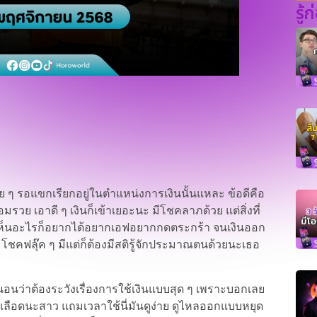
รู้
วย ๆ รอแขกเรียกอยู่ในตำแหน่งการเงินนั้นแหละ ข้อดีคือ
รวย เอาดี ๆ เงินก็เข้าเยอะนะ มีโชคลาภด้วย แต่สิ่งที่
่ง เห็นอะไรก็อยากได้อยากเอฟอยากกดตระกร้า จนเงินออก
ง โชคฟลุ๊ค ๆ มีแต่ก็ต้องมีสติรู้จักประมาณตนด้วยนะเธอ
อนว่าต้องระวังเรื่องการใช้เงินแบบสุด ๆ เพราะบอกเลย
เลือดนะสาว แถมเวลาใช้นี่มันดูง่าย ดูไหลออกแบบหยุด