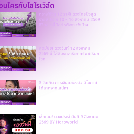
ก่อนใครกับโฮโรเวิล์ด
กราฟชีวิต 12 ราศี! ดวงใครปังสุด
รายสัปดาห์ 10 – 16 สิงหาคม 2569
ชีวิตช่วงนี้มีอะไรต้องระวังบ้าง
สีดีมีชัย! ดวงวันที่ 12 สิงหาคม
2569 นี้ ใส่สีมงคลเรียกทรัพย์เรียก
โชค
3 วันเกิด การเงินคล่องตัว มีโอกาส
ได้ลาภจากเสน่หา
เช็กเลย! ดวงประจำวันที่ 9 สิงหาคม
2569 BY Horoworld