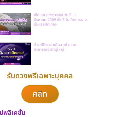
เช็กเลย ดวงการเงิน วันที่ 11
สิงหาคม 2569 ทั้ง 7 วันเกิดใครราบ
รื่นหรือฝืดเคือง
3 ราศีถึงเวลาเฉิดฉาย! ความ
สามารถเข้าตาผู้ใหญ่
รับดวงฟรีเฉพาะบุคคล
คลิก
ปพลิเคชั่น