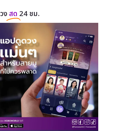
ดวง
สด
24 ชม.