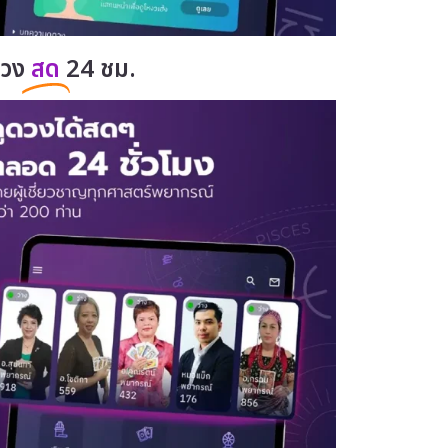
ดวง
สด
24 ชม.