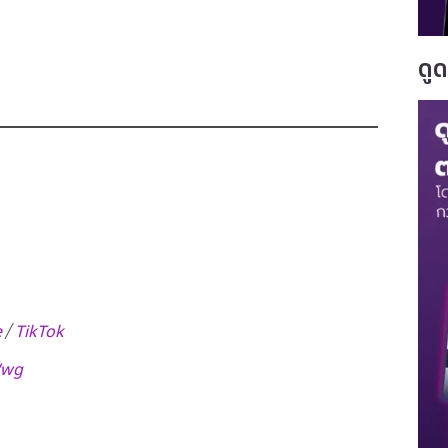
ดู
e
TikTok
/
Wwg