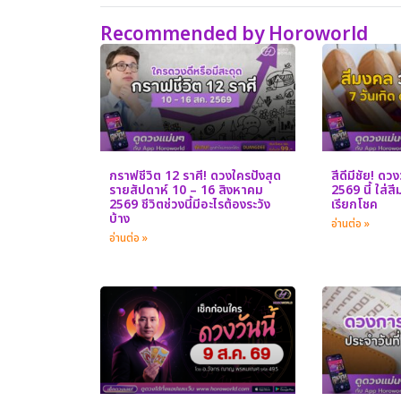
Recommended by Horoworld
กราฟชีวิต 12 ราศี! ดวงใครปังสุด
สีดีมีชัย! ดว
รายสัปดาห์ 10 – 16 สิงหาคม
2569 นี้ ใส่ส
2569 ชีวิตช่วงนี้มีอะไรต้องระวัง
เรียกโชค
บ้าง
อ่านต่อ »
อ่านต่อ »