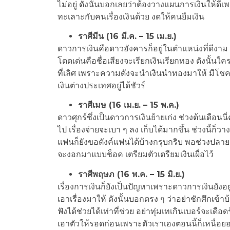
ไม่อยู่ ดังนั้นบอกเลยว่าต้องวางแผนการเงินให้ดีเพร
ทะเลาะกับคนเรื่องเงินด้วย งดให้คนยืมเงิน
ราศีมีน (16 มี.ค. – 15 เม.ย.)
ดาวการเงินคือดาวอังคารก็อยู่ในตำแหน่งที่ดีงาม เง
โดดเด่นคือชื่อเสียงจะเรียกเงินเรียกทอง ดังนั้น
ที่เลิศ เพราะความดังจะนำเงินนำทองมาให้ มีโชคล
เงินต่างประเทศอยู่ได้ชัวร์
ราศีเมษ (16 เม.ย. – 15 พ.ค.)
ดาวศุกร์ซึ่งเป็นดาวการเงินย้ายเก่ง ช่วงต้นเดือนนี่
ไป เรื่องจ่ายจะเบา ๆ ลง เก็บได้มากขึ้น ช่วงนี้ก็
แฟนก็ยังขอตังค์แฟนได้บ้างกรุบกริบ พอช่วงปลายเ
จะงอกมาแบบช็อค เตรียมตัวเตรียมเงินเผื่อไว้
ราศีพฤษภ (16 พ.ค. – 15 มิ.ย.)
เรื่องการเงินก็ยังเป็นปัญหาเพราะดาวการเงินยังอย
เอาเรื่องมาให้ ดังนั้นบอกตรง ๆ ว่าอย่าชักศึกเข
ฟังได้ช่วยได้เท่าที่ช่วย อย่าทุ่มเทเกินเบอร์จะเด
เอาตัวให้รอดก่อนเพราะตัวเราเองตอนนี้ก็เหนื่อยอย