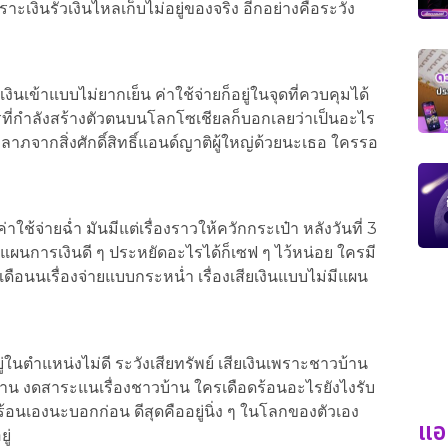
าะเงินรั่วเงินไหลเก็บไม่อยู่ของจริง อีกอย่างคือระวัง
ินเข้าแบบไม่ยากเย็น ค่าใช้จ่ายก็อยู่ในจุดที่ควบคุมได้
ใครที่กำลังสร้างตัวตนบนโลกโซเชียลก็บอกเลยว่าเป็นอะไร
าภจากสิ่งศักดิ์สิทธิ์แอนด์ญาติผู้ใหญ่ด้วยนะเธอ ใครรอ
ค่าใช้จ่ายฉ่ำ มันมีแต่เรื่องราวให้ควักกระเป๋า หลังวันที่ 3
วางแผนการเงินดี ๆ ประหยัดอะไรได้ก็เซฟ ๆ ไว้หน่อย ใครมี
ดือนนเรื่องจ่ายแบบกระหน่ำ เรื่องเสียเงินแบบไม่มีแผน
ู่ในตำแหน่งไม่ดี ระวังเสียทรัพย์ เสียเงินเพราะชาวบ้าน
้าบ้าน งดสาระแนเรื่องชาวบ้าน ใครเดือดร้อนอะไรยังไงรับ
ือดร้อนเองนะบอกก่อน ดีสุดคืออยู่นิ่ง ๆ ในโลกของตัวเอง
แอ
ู่