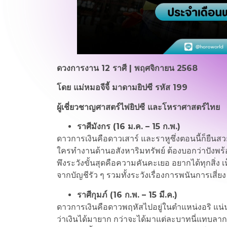
ดวงการงาน 12 ราศี | พฤศจิกายน 2568
โดย แม่หมอจีจี้ มาดามยิปซี รหัส 199
ผู้เชี่ยวชาญศาสตร์ไพ่ยิปซี และโหราศาสตร์ไทย
ราศีมังกร (16 ม.ค. – 15 ก.พ.)
ดาวการเงินคือดาวเสาร์ และราหูซึ่งตอนนี้ก็ยืนส
ใครทำงานด้านอสังหาริมทรัพย์ ต้องบอกว่าปังพร้อม
พึงระวังขั้นสุดคือความคันคะเยอ อยากได้ทุกสิ
จากบัญชีรัว ๆ รวมทั้งระวังเรื่องการพนันการเสี่ย
ราศีกุมภ์ (16 ก.พ. – 15 มี.ค.)
ดาวการเงินคือดาวพฤหัสไปอยู่ในตำแหน่งอริ แน่น
ว่าเงินได้มายาก กว่าจะได้มาแต่ละบาทนี่แทบลาก