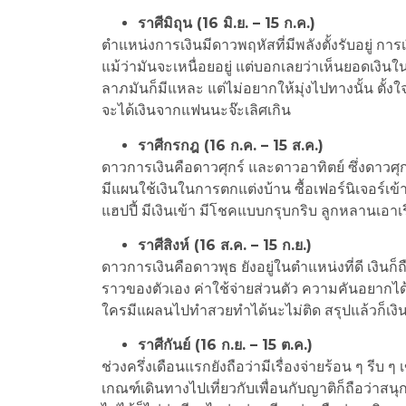
ราศีมิถุน (16 มิ.ย. – 15 ก.ค.)
ตำแหน่งการเงินมีดาวพฤหัสที่มีพลังตั้งรับอยู่ การเงิ
แม้ว่ามันจะเหนื่อยอยู่ แต่บอกเลยว่าเห็นยอดเงิน
ลาภมันก็มีแหละ แต่ไม่อยากให้มุ่งไปทางนั้น ตั้
จะได้เงินจากแฟนนะจ๊ะเลิศเกิน
ราศีกรกฎ (16 ก.ค. – 15 ส.ค.)
ดาวการเงินคือดาวศุกร์ และดาวอาทิตย์ ซึ่งดาวศุก
มีแผนใช้เงินในการตกแต่งบ้าน ซื้อเฟอร์นิเจอร์เข
แฮปปี้ มีเงินเข้า มีโชคแบบกรุบกริบ ลูกหลานเอาเรื
ราศีสิงห์ (16 ส.ค. – 15 ก.ย.)
ดาวการเงินคือดาวพุธ ยังอยู่ในตำแหน่งที่ดี เงินก
ราวของตัวเอง ค่าใช้จ่ายส่วนตัว ความคันอยากได้นู้
ใครมีแผลนไปทำสวยทำได้นะไม่ติด สรุปแล้วก็เงินก็
ราศีกันย์ (16 ก.ย. – 15 ต.ค.)
ช่วงครึ่งเดือนแรกยังถือว่ามีเรื่องจ่ายร้อน ๆ รีบ ๆ 
เกณฑ์เดินทางไปเที่ยวกับเพื่อนกับญาติก็ถือว่าสน