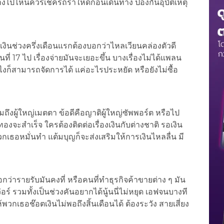
ทางไปไหนควรเช็ครถราให้ดีก่อนเดินทาง ป้องกันอุบัติเหตุ
ารเงินช่วงครึ่งเดือนแรกต้องบอกว่าไหลเวียนคล่องตัวดี
ี่ 17 ไป เรื่องจ่ายมันจะเยอะขึ้น บางเรื่องไม่ได้แพลน
ยังไงก็สามารถจัดการได้ แค่อะไรประหยัด หรือยังไม่ซื้อ
ึงผู้ใหญ่เมตตา ข้อดีคือญาติผู้ใหญ่ซัพพอร์ต หรือไป
องจะสำเร็จ ใครต้องติดต่อเรื่องเงินกับต่างชาติ รอเงิน
กเธอหมั่นทำ แต้มบุญก็จะส่งเสริมให้การเงินไหลลื่น มี
กว่ารายรับมันคงที่ หรือคนที่ทำธุรกิจค้าขายต่าง ๆ มัน
่อร์ รวมทั้งเป็นช่วงคันอยากได้นู้นนี่ไม่หยุด เอฟจนบางที
พวกเธอช๊อตเงินไม่พอถึงสิ้นเดือนได้ ต้องระวัง สายเสี่ยง