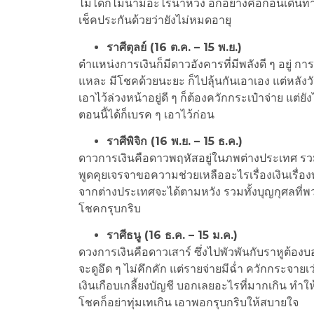
ไม่ได้ก็ไม่น่ามีอะไรน่าห่วง อีกอย่างคือก่อนเดิน
เช็คประกันด้วยว่ายังไม่หมดอายุ
ราศีตุลย์ (16 ต.ค. – 15 พ.ย.)
ตำแหน่งการเงินก็มีดาวอังคารที่มีพลังดี ๆ อยู่ ก
แหละ มีโชคด้วยนะยะ ก็ไปลุ้นกันเอาเอง แต่หลังวันท
เอาไว้ล่วงหน้าอยู่ดี ๆ ก็ต้องควักกระเป๋าจ่าย แต่
ตอนนี้ได้ก็เบรค ๆ เอาไว้ก่อน
ราศีพิจิก (16 พ.ย. – 15 ธ.ค.)
ดาวการเงินคือดาวพฤหัสอยู่ในภพต่างประเทศ รวมถ
พูดคุยเจรจาขอความช่วยเหลืออะไรเรื่องเงินเรื่องท
จากต่างประเทศจะได้ตามหวัง รวมทั้งบุญกุศลที่พว
โชคกรุบกริบ
ราศีธนู (16 ธ.ค. – 15 ม.ค.)
ดวงการเงินคือดาวเสาร์ ซึ่งไปพัวพันกับราหูต้องบอ
จะดูอึด ๆ ไม่คึกคัก แต่รายจ่ายมีฉ่ำ ควักกระจายเว
เงินเกือบเกลี้ยงบัญชี บอกเลยอะไรที่มากเกิน ทำให้
โชคก็อย่าทุ่มเทเกิน เอาพอกรุบกริบให้สบายใจ