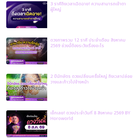
3 ราศีถึงเวลาเฉิดฉาย! ความสามารถเข้าตา
ผู้ใหญ่
ดวงภาพรวม 12 ราศี ประจำเดือน สิงหาคม
2569 ช่วงนี้ต้องระวังเรื่องอะไร
2 ปีนักษัตร ดวงเปลี่ยนครั้งใหญ่ ถึงเวลาปล่อย
วางและก้าวไปข้างหน้า
เช็กเลย! ดวงประจำวันที่ 8 สิงหาคม 2569 BY
Horoworld