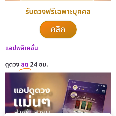
รับดวงฟรีเฉพาะบุคคล
คลิก
แอปพลิเคชั่น
ดูดวง
สด
24 ชม.