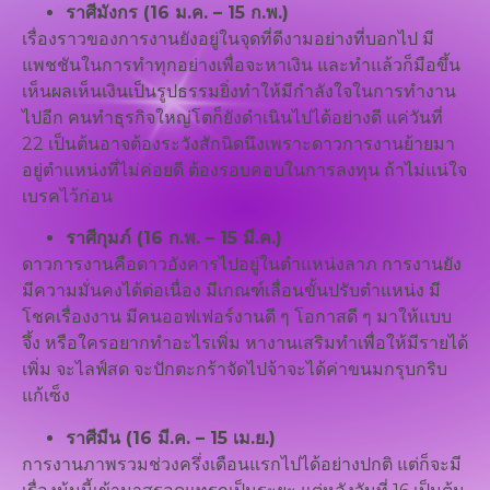
ราศีมังกร (16 ม.ค. – 15 ก.พ.)
เรื่องราวของการงานยังอยู่ในจุดที่ดีงามอย่างที่บอกไป มี
แพชชันในการทำทุกอย่างเพื่อจะหาเงิน และทำแล้วก็มือขึ้น
เห็นผลเห็นเงินเป็นรูปธรรมยิ่งทำให้มีกำลังใจในการทำงาน
ไปอีก คนทำธุรกิจใหญ่โตก็ยังดำเนินไปได้อย่างดี แค่วันที่
22 เป็นต้นอาจต้องระวังสักนิดนึงเพราะดาวการงานย้ายมา
อยู่ตำแหน่งที่ไม่ค่อยดี ต้องรอบคอบในการลงทุน ถ้าไม่แน่ใจ
เบรคไว้ก่อน
ราศีกุมภ์ (16 ก.พ. – 15 มี.ค.)
ดาวการงานคือดาวอังคารไปอยู่ในตำแหน่งลาภ การงานยัง
มีความมั่นคงได้ต่อเนื่อง มีเกณฑ์เลื่อนขั้นปรับตำแหน่ง มี
โชคเรื่องงาน มีคนออฟเฟอร์งานดี ๆ โอกาสดี ๆ มาให้แบบ
จึ้ง หรือใครอยากทำอะไรเพิ่ม หางานเสริมทำเพื่อให้มีรายได้
เพิ่ม จะไลฟ์สด จะปักตะกร้าจัดไปจ้าจะได้ค่าขนมกรุบกริบ
แก้เซ็ง
ราศีมีน (16 มี.ค. – 15 เม.ย.)
การงานภาพรวมช่วงครึ่งเดือนแรกไปได้อย่างปกติ แต่ก็จะมี