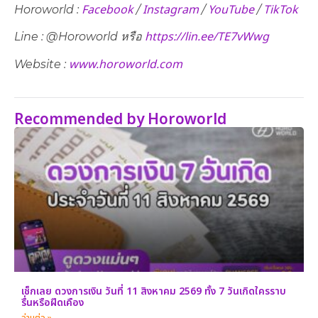
Facebook
Instagram
YouTube
TikTok
Horoworld :
/
/
/
https://lin.ee/TE7vWwg
Line : @Horoworld หรือ
www.horoworld.com
Website :
Recommended by Horoworld
เช็กเลย ดวงการเงิน วันที่ 11 สิงหาคม 2569 ทั้ง 7 วันเกิดใครราบ
รื่นหรือฝืดเคือง
อ่านต่อ »