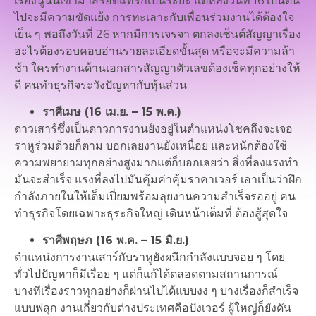
เรื่องนู้นนี้เข้ามาสรอดแทรกเป็นระยะ แต่หลังวันที่ 16 เป็นต้น
ไปจะมีความขัดแย้ง การทะเลาะกับเพื่อนร่วมงานได้ต้องใจ
เย็น ๆ พอถึงวันที่ 26 หากมีการเจรจา ตกลงเซ็นต์สัญญาเรื่อง
อะไรต้องรอบคอบอ่านรายละเอียดขั้นสุด หรือจะมีความล้า
ช้า ใครทำงานด้านเอกสารสัญญาตัวเลขต้องเช็คทุกอย่างให้
ดี คนทำธุรกิจระวังปัญหากับหุ้นส่วน
ราศีเมษ (16 เม.ย. – 15 พ.ค.)
ดาวเสาร์ซึ่งเป็นดาวการงานยังอยู่ในตำแหน่งโชคถึงจะเจอ
ราหูร่วมด้วยก็ตาม บอกเลยงานยังเหนื่อย และหนักต้องใช้
ความพยายามทุกอย่างสูงมากแต่ก็บอกเลยว่า สิ่งที่ลงแรงทำ
มันจะสำเร็จ แรงที่ลงไปมันคุ้มค่าคุ้มราคาเวอร์ เอาเป็นว่าฝึก
กำลังภายในให้เต็มเปี่ยมพร้อมลุยงานความสำเร็จรออยู่ คน
ทำธุรกิจโดยเฉพาะธุระกิจใหญ่ เดินหน้าเต็มที่ ต้องสู้สุดใจ
ราศีพฤษภ (16 พ.ค. – 15 มิ.ย.)
ตำแหน่งการงานเสาร์กับราหูยังผนึกกำลังแบบจอย ๆ โดย
ทั่วไปปัญหาก็มีเรื่อย ๆ แต่ก็แก้ได้ตลอดตามสถานการณ์
บางทีเรื่องราวทุกอย่างก็ผ่านไปได้แบบงง ๆ บางเรื่องก็สำเร็จ
แบบฟลุก งานเกี่ยวกับต่างประเทศคือปังเวอร์ ผู้ใหญ่ก็ยังดัน