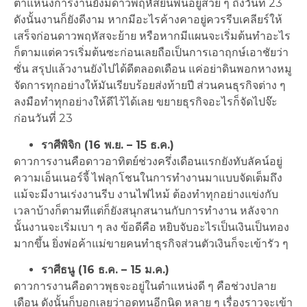
ตำแหน่งการงานยังมีดาวพฤหัสยืนพื้นอยู่สวย ๆ ถึงวันที่ 23
ดังนั้นงานก็ยังดีงาม หากมีอะไรค้างคาอยู่ควรรีบเคลียร์ให้
เสร็จก่อนดาวพฤหัสจะย้าย หรือหากมีแผนจะเริ่มต้นทำอะไร
ก็ตามแต่ควรเริ่มต้นซะก่อนเลยถือเป็นการเอาฤกษ์เอาชัยว่า
ซั่น สรุปแล้วงานยังไปได้ดีตลอดเดือน แค่อย่าดินพอกหางหมู
จัดการทุกอย่างให้มันเรียบร้อยส่งท้ายปี ส่วนคนธุรกิจต่าง ๆ
ลงมือทำทุกอย่างให้ดีไว้ได้เลย ขยายธุรกิจอะไรก็จัดไปจ๊ะ
ก่อนวันที่ 23
ราศีพิจิก (16 พ.ย. – 15 ธ.ค.)
ดาวการงานคือดาวอาทิตย์ช่วงครึ่งเดือนแรกยังทับลัคน์อยู่
ความเอ็นเนอร์จี้ ไฟลุกโชนในการทำงานมาแบบจัดเต็มถึง
แม้จะมีงานเร่งงานรีบ งานไฟไหม้ ต้องทำทุกอย่างแข่งกับ
เวลาบ้างก็ตามทีแต่ก็ยังสนุกสนานกับการทำงาน หลังจาก
นั้นงานจะเริ่มเบา ๆ ลง ข้อดีคือ หยิบจับอะไรเป็นเงินเป็นทอง
มากขึ้น ยิ่งพ่อค้าแม่ขายคนทำธุรกิจส่วนตัวเงินก็จะเข้ารัว ๆ
ราศีธนู (16 ธ.ค. – 15 ม.ค.)
ดาวการงานคือดาวพุธจะอยู่ในตำแหน่งดี ๆ คือช่วงปลาย
เดือน ดังนั้นก็บอกเลยว่าอดทนอีกนิด หลาย ๆ เรื่องราวจะเข้า