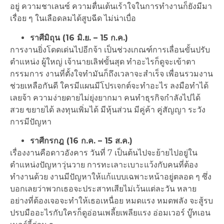
อยู่ ความชาเลนซ์ ความตื่นเต้นเร้าใจในการทำงานก็ยังมีมา
เรื่อย ๆ ในเลือดลมได้สูบฉีด ไม่น่าเบื่อ
ราศีมิถุน (16 มิ.ย. – 15 ก.ค.)
การงานยิ่งโดดเด่นไปอีกจ้า เป็นช่วงเกณฑ์การเลื่อนขั้นปรับ
ตำแหน่ง ผู้ใหญ่ เจ้านายเลิฟขั้นสุด ทำอะไรก็ดูจะเข้าตา
กรรมการ งานที่ตั้งใจทำมันก็ถึงเวลาจะสำเร็จ เพื่อนรวมงาน
ช่วยเหลือกันดี ใครมีแผนมีโปรเจกต์จะทำอะไร ลงมือทำได้
เลยจ้า ความง่ายดายไม่ยุ่งยากมา คนทำธุรกิจกำลังไปได้
สวย ขยายได้ ลงทุนเพิ่มได้ มีหุ้นส่วน มีคู่ค้า คู่สัญญา ระวัง
การมีปัญหา
ราศีกรกฎ (16 ก.ค. – 15 ส.ค.)
เรื่องงานคือดาวอังคาร วันที่ 7 เป็นต้นไปจะย้ายไปอยู่ใน
ตำแหน่งปัญหาวุ่นวาย การทะเลาะเบาะแว้งกับคนที่ต้อง
ทำงานด้วย งานมีปัญหาให้แก้แบบเฉพาะหน้าอยู่ตลอด ๆ ซึ่ง
บอกเลยว่าพวกเธอจะประสาทเสียไม่เว้นแต่ละวัน หลาย
อย่างที่ต้องเจอจะทำให้เธอเหนื่อย หมดแรง หมดพลัง จะสู้รบ
ปรบมืออะไรกับใครก็ดูอ่อนเพลี้ยเพลียแรง อ่อมเวอร์ บู๊ทเอน